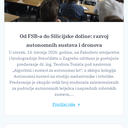
Od FSB-a do Silicijske doline: razvoj
autonomnih sustava i dronova
U utorak, 14. travnja 2026. godine, na Fakultetu strojarstva
i brodogradnje Sveučilišta u Zagrebu održano je gostujuće
predavanje dr. ing. Teodora Tomića pod naslovom
„Algoritmi i sustavi za autonomni let“, u sklopu kolegija
Autonomni sustavi na studiju mehatronike i robotike.
Predavanje je okupilo velik broj studenata zainteresiranih
za područje autonomnih letjelica i naprednih robotskih
sustava,…
Pročitaj više