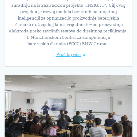
suradnju na istraživačkom projektu „INSIGHT“. Cilj ovog
projekta je razvoj modela baziranih na umjetnoj
ineligenciji za optimizaciju proizvodnje baterijskih
članaka duž cijelog lanca vrijednosti – od proizvodnje
elektroda preko završnih testova do direktnog recikliranja.
U Münchenskom Centru za kompetenciju
baterijskih članaka (BCCC) BMW Grupa…
Pročitaj više