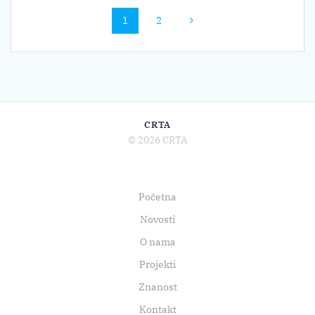
Navigacija
Stranica
Stranica
1
2
postova
CRTA
© 2026 CRTA
Početna
Novosti
O nama
Projekti
Znanost
Kontakt