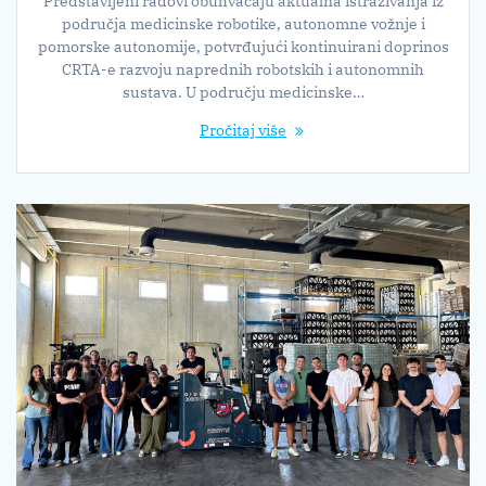
Predstavljeni radovi obuhvaćaju aktualna istraživanja iz
područja medicinske robotike, autonomne vožnje i
pomorske autonomije, potvrđujući kontinuirani doprinos
CRTA-e razvoju naprednih robotskih i autonomnih
sustava. U području medicinske…
Pročitaj više