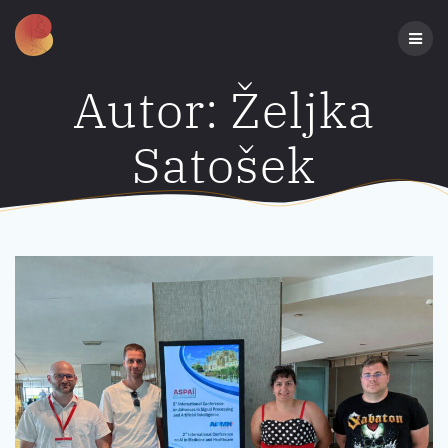
Preskoči
na
sadržaj
Autor:
Željka
Satošek