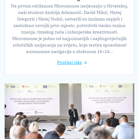
Na prvom održanom Micromouse natjecanju u Hrvatskoj,
naši student Andrija Adamović, David Mihić, Matej
Gregurić i Matej Nukić, ostvarili su izniman uspjeh i
zasluženo osvojili prvo mjesto, potvrdivši visoku razinu
znanja, timskog rada i inženjerske kreativnosti.
Micromouse je jedno od najpoznatijih i najdugovječnijih
robotičkih natjecanja na svijetu, koje testira sposobnost
autonomne navigacije u složenom 16×16…
Pročitaj više