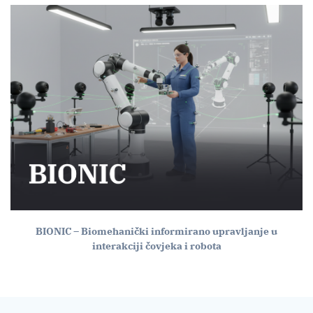
BIONIC – Biomehanički informirano upravljanje u
interakciji čovjeka i robota