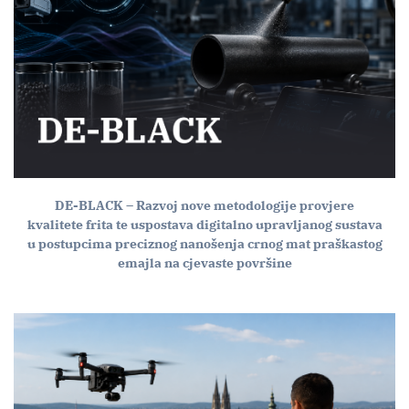
DE-BLACK – Razvoj nove metodologije provjere
kvalitete frita te uspostava digitalno upravljanog sustava
u postupcima preciznog nanošenja crnog mat praškastog
emajla na cjevaste površine