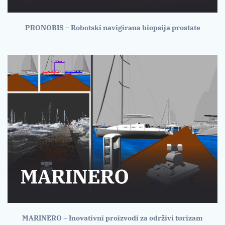
PRONOBIS – Robotski navigirana biopsija prostate
MARINERO – Inovativni proizvodi za održivi turizam