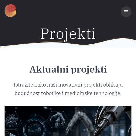
Preskoči
na
sadržaj
Projekti
Aktualni projekti
Istražite kako naši inovativni projekti oblikuju
budućnost robotike i medicinske tehnologije.