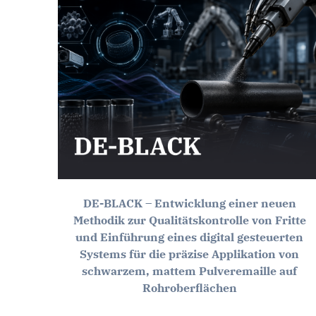
DE-BLACK – Entwicklung einer neuen
Methodik zur Qualitätskontrolle von Fritte
und Einführung eines digital gesteuerten
Systems für die präzise Applikation von
schwarzem, mattem Pulveremaille auf
Rohroberflächen