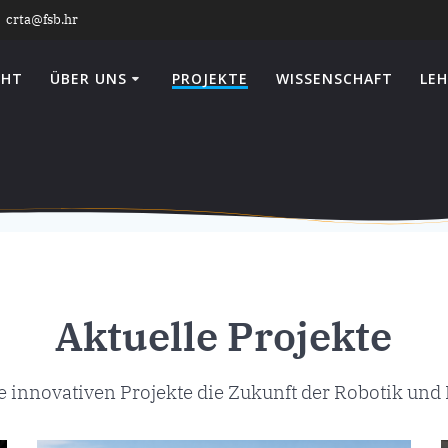
crta@fsb.hr
CHT
ÜBER UNS
PROJEKTE
WISSENSCHAFT
LEH
Aktuelle Projekte
e innovativen Projekte die Zukunft der Robotik und 