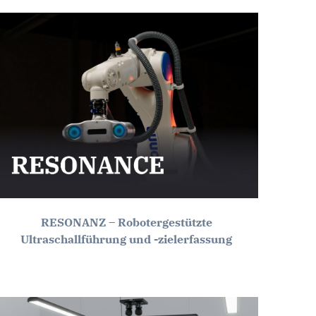
RESONANZ – Robotergestützte
Ultraschallführung und -zielerfassung