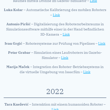
Raumes mittels Drohne im Gazebo-Simulator –
Link
Luka Kolar
– Automatische Kalibrierung des mobilen Roboters
–
Link
Antonio Piršić
– Digitalisierung des Roboterarbeitsraums in
Simulationssoftware mithilfe einer in der Hand befindlichen
3D-Kamera –
Link
Ivan Grgić
– Robotersysteme zur Prüfung von Pipelines –
Link
Petar Grabar
– Simulation eines Laufroboters im Gazebo-
Simulator –
Link
Marija Maček
– Integration des Roboter-Betriebssystems in
die virtuelle Umgebung von IsaacSim –
Link
2022
Tara Knežević
– Interaktion mit einem humanoiden Roboter –
Link