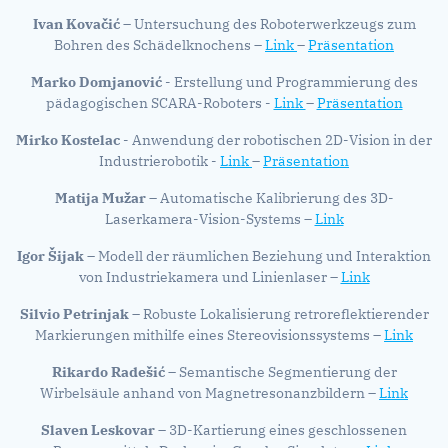
Ivan Kovačić
– Untersuchung des Roboterwerkzeugs zum
Bohren des Schädelknochens –
Link
–
Präsentation
Marko Domjanović
- Erstellung und Programmierung des
pädagogischen SCARA-Roboters -
Link
–
Präsentation
Mirko Kostelac
- Anwendung der robotischen 2D-Vision in der
Industrierobotik -
Link
–
Präsentation
Matija Mužar
– Automatische Kalibrierung des 3D-
Laserkamera-Vision-Systems –
Link
Igor Šijak
– Modell der räumlichen Beziehung und Interaktion
von Industriekamera und Linienlaser –
Link
Silvio Petrinjak
– Robuste Lokalisierung retroreflektierender
Markierungen mithilfe eines Stereovisionssystems –
Link
Rikardo Radešić
– Semantische Segmentierung der
Wirbelsäule anhand von Magnetresonanzbildern –
Link
Slaven Leskovar
– 3D-Kartierung eines geschlossenen