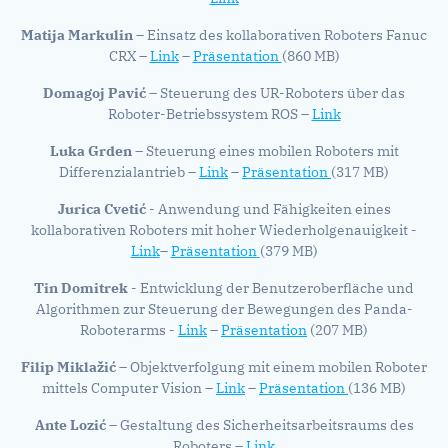
Matija Markulin
– Einsatz des kollaborativen Roboters Fanuc
CRX –
Link
–
Präsentation
(860 MB)
Domagoj Pavić
– Steuerung des UR-Roboters über das
Roboter-Betriebssystem ROS –
Link
Luka Grden
– Steuerung eines mobilen Roboters mit
Differenzialantrieb –
Link
–
Präsentation
(317 MB)
Jurica Cvetić
- Anwendung und Fähigkeiten eines
kollaborativen Roboters mit hoher Wiederholgenauigkeit -
Link
–
Präsentation
(379 MB)
Tin Domitrek
- Entwicklung der Benutzeroberfläche und
Algorithmen zur Steuerung der Bewegungen des Panda-
Roboterarms -
Link
–
Präsentation
(207 MB)
Filip Miklažić
– Objektverfolgung mit einem mobilen Roboter
mittels Computer Vision –
Link
–
Präsentation
(136 MB)
Ante Lozić
– Gestaltung des Sicherheitsarbeitsraums des
Roboters –
Link