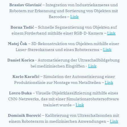
Braslav Glavinić
– Integration von Industriekameras und
Robotern zur Erkennung und Sortierung von Objekten mit
Barcodes –
Link
Borna Tadić
– Schnelle Segmentierung von Objekten auf
einem Förderband mithilfe einer RGB-D-Kamera –
Link
Matej Čok
– 3D-Rekonstruktion von Objekten mithilfe einer
Laser-Stereokamera und eines Roboterarms –
Link
Daniel Korica
- Automatisierung der Ultraschallbildgebung
bei medizinischen Eingriffen -
Link
Karlo Karačić
– Simulation der Automatisierung einer
Produktionslinie zur Montage von Metallteilen –
Link
Lovro
Đuka
– Visuelle Objektklassifizierung mithilfe eines
CNN-Netzwerks, das mit einer Simulationsrobotersoftware
trainiert wurde –
Link
Dominik Borović
– Kalibrierung von Ultraschallsonden mit
einem Roboterarm in medizinischen Anwendungen –
Link