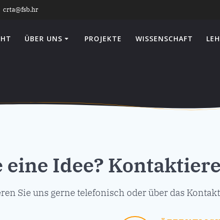
crta@fsb.hr
CHT
ÜBER UNS
PROJEKTE
WISSENSCHAFT
LEH
 eine Idee? Kontaktiere
ren Sie uns gerne telefonisch oder über das Kontak