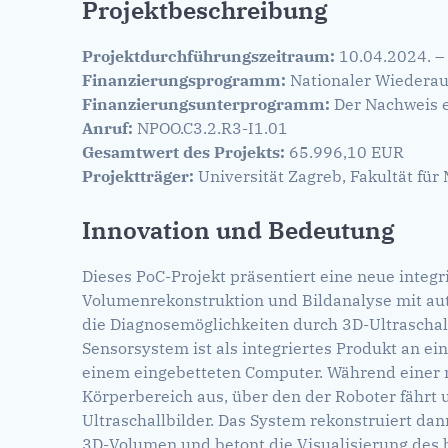
Projektbeschreibung
Projektdurchführungszeitraum:
10.04.2024. –
Finanzierungsprogramm:
Nationaler Wiedera
Finanzierungsunterprogramm:
Der Nachweis e
Anruf:
NPOO.C3.2.R3-I1.01
Gesamtwert des Projekts:
65.996,10 EUR
Projektträger:
Universität Zagreb, Fakultät fü
Innovation und Bedeutung
Dieses PoC-Projekt präsentiert eine neue integ
Volumenrekonstruktion und Bildanalyse mit au
die Diagnosemöglichkeiten durch 3D-Ultrascha
Sensorsystem ist als integriertes Produkt an e
einem eingebetteten Computer. Während einer 
Körperbereich aus, über den der Roboter fährt 
Ultraschallbilder. Das System rekonstruiert d
3D-Volumen und betont die Visualisierung des 