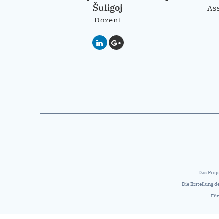
Šuligoj
As
Dozent
Das Proj
Die Erstellung 
Für