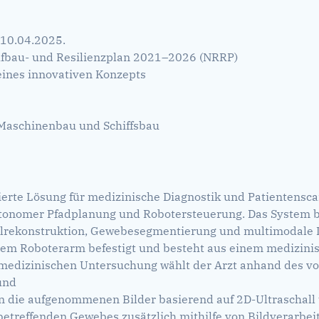
 10.04.2025.
ufbau- und Resilienzplan 2021–2026 (NRRP)
ines innovativen Konzepts
r Maschinenbau und Schiffsbau
rierte Lösung für medizinische Diagnostik und Patientensca
tonomer Pfadplanung und Robotersteuerung. Das System be
llrekonstruktion, Gewebesegmentierung und multimodale D
inem Roboterarm befestigt und besteht aus einem medizini
medizinischen Untersuchung wählt der Arzt anhand des vo
und
ann die aufgenommenen Bilder basierend auf 2D-Ultraschal
betreffenden Gewebes zusätzlich mithilfe von Bildverarbe