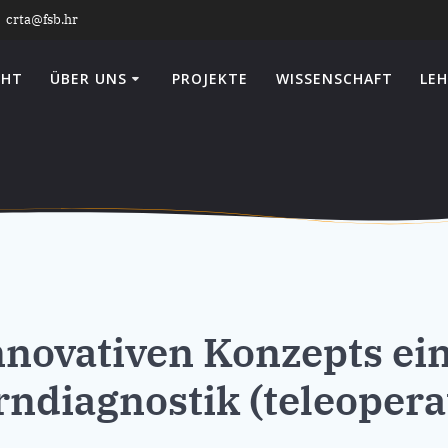
crta@fsb.hr
CHT
ÜBER UNS
PROJEKTE
WISSENSCHAFT
LEH
nnovativen Konzepts ei
ndiagnostik (teleopera