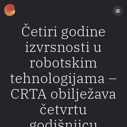
Preskoči
na
sadržaj
Četiri godine
izvrsnosti u
robotskim
tehnologijama –
CRTA obilježava
četvrtu
godišnjicu