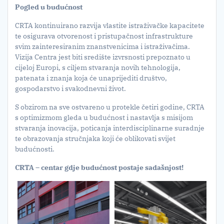
Pogled u budućnost
CRTA kontinuirano razvija vlastite istraživačke kapacitete
te osigurava otvorenost i pristupačnost infrastrukture
svim zainteresiranim znanstvenicima i istraživačima.
Vizija Centra jest biti središte izvrsnosti prepoznato u
cijeloj Europi, s ciljem stvaranja novih tehnologija,
patenata i znanja koja će unaprijediti društvo,
gospodarstvo i svakodnevni život.
S obzirom na sve ostvareno u protekle četiri godine, CRTA
s optimizmom gleda u budućnost i nastavlja s misijom
stvaranja inovacija, poticanja interdisciplinarne suradnje
te obrazovanja stručnjaka koji će oblikovati svijet
budućnosti.
CRTA – centar gdje budućnost postaje sadašnjost!