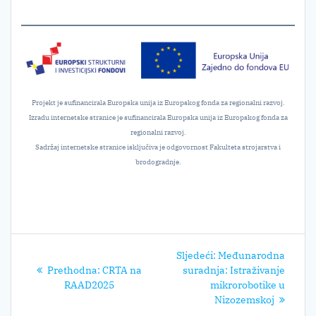
Projekt je sufinancirala Europska unija iz Europskog fonda za regionalni razvoj.
Izradu internetske stranice je sufinancirala Europska unija iz Europskog fonda za
regionalni razvoj.
Sadržaj internetske stranice isključiva je odgovornost Fakulteta strojarstva i
brodogradnje.
Navigacija
Sljedeći
Sljedeći:
Međunarodna
objava
Prethodni
post:
Prethodna:
CRTA na
suradnja: Istraživanje
post:
RAAD2025
mikrorobotike u
Nizozemskoj