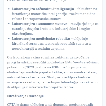
CRTA se prostire na 740 m² i uključuje:
Laboratorij za računalnu inteligenciju
– fokusiran na
istraživanja motoričke inteligencije kroz humanoidne
robote i antropomatske sustave.
Laboratorij za autonomne sustave
– razvija rješenja za
suradnju čovjeka i robota u industrijskim i drugim
okruženjima.
Laboratorij za medicinsku robotiku
– uključuje
kiruršku dvoranu za testiranje robotskih sustava u
neurokirurgiji u realnim uvjetima.
Ovi laboratoriji važna su infrastruktura i za izvođenje
prvog hrvatskog sveučilišnog studija
Mehatronika i robotika
,
pokrenutog 2020. godine na FSB-u, a čiji programi
obuhvaćaju module poput robotike, autonomnih sustava,
automatike i kibernetike. Studij osposobljava buduće
inženjere za rad s najnaprednijim tehnologijama i aktivno
ih uključuje u istraživačke projekte Centra.
Istraživanja i suradnje
CRTA je danas uključen u niz domaćih i međunarodnih