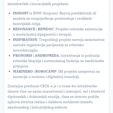
istraživačkih i inovacijskih projekata:
INSIGHT
(s BMW Grupom): Razvoj prediktivnih AI
modela za unaprjeđenje proizvodnje i reciklaže
baterijskih ćelija.
RESONANCE
i
REMDOC
: Projekti robotske asistencije
u medicinskoj dijagnostici i terapiji.
INSPIRATION
: Tro­godišnji projekt razvoja neinvazivne
metode registracije pacijenata za robotsku
neurokirurgiju.
PRONOBIS
i
ANDROMEDA
: Istraživanja iz područja
robotske biopsije i autonomnog bušenja za medicinske
primjene.
MARINERO
i
ROBOCAMP
: IRI projekti usmjereni na
inovacije u turizmu i digitalnoj tranziciji.
Značajna prednost CRTA-e je i u tome što istraživačke
timove čine ne samo znanstvenici i inženjeri, već i studenti
diplomskih i doktorskih studija, čime se izravno podiže
njihova stručna razina i olakšava mobilnost između
akademskog i industrijskog sektora.