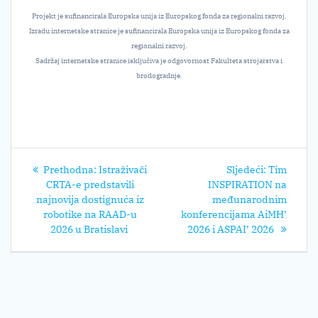
Projekt je sufinancirala Europska unija iz Europskog fonda za regionalni razvoj.
Izradu internetske stranice je sufinancirala Europska unija iz Europskog fonda za
regionalni razvoj.
Sadržaj internetske stranice isključiva je odgovornost Fakulteta strojarstva i
brodogradnje.
Navigacija
Prethodni
Sljedeći
Prethodna:
Istraživači
Sljedeći:
Tim
objava
post:
post:
CRTA-e predstavili
INSPIRATION na
najnovija dostignuća iz
međunarodnim
robotike na RAAD-u
konferencijama AiMH’
2026 u Bratislavi
2026 i ASPAI’ 2026