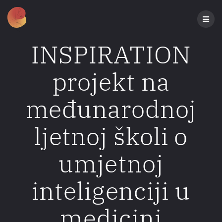
Preskoči
na
sadržaj
INSPIRATION
projekt na
međunarodnoj
ljetnoj školi o
umjetnoj
inteligenciji u
medicini