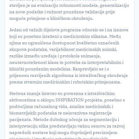
stavljen je na evaluaciju robusnosti modela, generalizaciju
na nove podatke i važnost pouzdane validacije prije
moguće primjene u kliničkom okruženju.
Jedan od važnih dijelova programa odnosio se i na izazove
koji su posebno izraženi u medicinskim slikama. Među
njima su ograničena dostupnost kvalitetno označenih
skupova podataka, varijabilnost medicinskih snimki,
razlike između uređaja i protokola snimanja,
neuravnoteženost klasa te potreba za interpretabilnim i
klinički pouzdanim modelima. Raspravljalo se i o
prijenosu razvijenih algoritama iz istraživačkog okruženja
prema stvarnim medicinskim i robotskim primjenama.
Stečena znanja izravno su povezana s istraživačkim
aktivnostima u sklopu INSPIRATION projekta, posebno s
područjima računalnog vida, analize medicinskih i
biometrijskih podataka te neinvazivne registracije
pacijenata. Metode dubokog učenja za segmentaciju i
interpretaciju slika predstavljaju važnu osnovu za razvoj
naprednih sustava koji mogu doprinijeti preciznijem