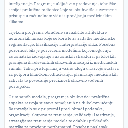
inteligencije. Program je uključivao predavanja, tehničke
sesije i praktične radionice koje su obuhvatile suvremene
pristupe u računalnom vidu i upravljanju medicinskim
slikama.
Tijekom programa obrađene su različite arhitekture
neuronskih mreža koje se koriste za zadatke medicinske
segmentacije, klasifikacije i interpretacije slika. Posebna
pozornost bila je posvećena modelima koji omogućuju
automatsko izdvajanje anatomskih struktura, patoloških
promjena ili relevantnih slikovnih značajki iz medicinskih
snimki. Takvi pristupi imaju važnu ulogu u razvoju sustava
za potporu kliničkom odlučivanju, planiranje medicinskih
zahvata te povećanje preciznosti slikovno vođenih
postupaka.
Osim samih modela, program je obuhvatio i praktične
aspekte razvoja sustava temeljenih na dubokom učenju.
Raspravljalo se o pripremi i pred-obradi podataka,
organizaciji skupova za treniranje, validaciju i testiranje,
strategijama treniranja modela te odabiru prikladnih
metrika za procjenu performansi. Poseban naglasak