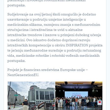
planiranju i izvođenju robotiziranih medicinskih
postupaka.
Sudjelovanje na ovoj ljetnoj školi omogućilo je dodatno
usavršavanje u području umjetne inteligencije u
medicinskim slikama, razmjenu znanja s međunarodnim
stručnjacima i istraživačima te uvid u aktualne
istraživačke trendove i izazove u primjeni dubokog učenja
u medicini. Ovo iskustvo dodatno doprinosi razvoju
istraživačkih kompetencija u okviru INSPIRATION projekta
te jačanju međunarodne suradnje u području računalnog
vida, medicinske robotike i robotski vođenih medicinskih
postupaka.
Projekt je financiran sredstvima Europske unije –
NextGenerationEU.