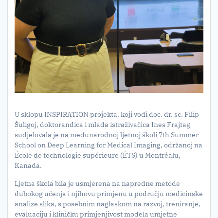
U sklopu INSPIRATION projekta, koji vodi doc. dr. sc. Filip
Šuligoj, doktorandica i mlada istraživačica Ines Frajtag
sudjelovala je na međunarodnoj ljetnoj školi 7th Summer
School on Deep Learning for Medical Imaging, održanoj na
École de technologie supérieure (ÉTS) u Montréalu,
Kanada.
Ljetna škola bila je usmjerena na napredne metode
dubokog učenja i njihovu primjenu u području medicinske
analize slika, s posebnim naglaskom na razvoj, treniranje,
evaluaciju i kliničku primjenjivost modela umjetne