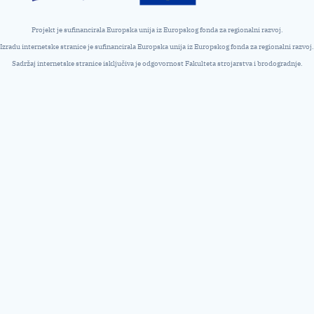
Projekt je sufinancirala Europska unija iz Europskog fonda za regionalni razvoj.
Izradu internetske stranice je sufinancirala Europska unija iz Europskog fonda za regionalni razvoj.
Sadržaj internetske stranice isključiva je odgovornost Fakulteta strojarstva i brodogradnje.