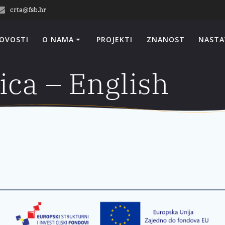
crta@fsb.hr
OVOSTI
O NAMA
PROJEKTI
ZNANOST
NASTA
ica – English