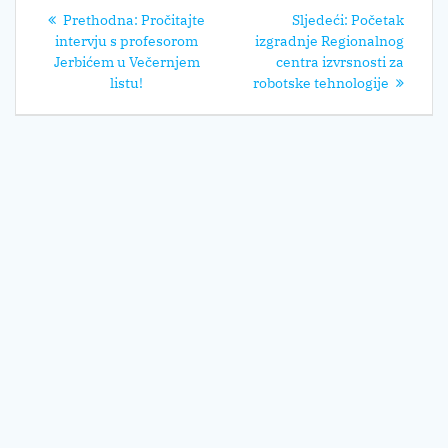
Navigacija
Prethodni
Sljedeći
Prethodna:
Pročitajte
Sljedeći:
Početak
objava
post:
post:
intervju s profesorom
izgradnje Regionalnog
Jerbićem u Večernjem
centra izvrsnosti za
listu!
robotske tehnologije