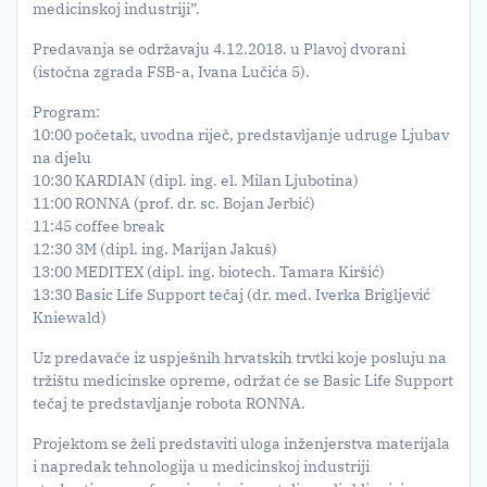
medicinskoj industriji”.
Predavanja se održavaju 4.12.2018. u Plavoj dvorani
(istočna zgrada FSB-a, Ivana Lučića 5).
Program:
10:00 početak, uvodna riječ, predstavljanje udruge Ljubav
na djelu
10:30 KARDIAN (dipl. ing. el. Milan Ljubotina)
11:00 RONNA (prof. dr. sc. Bojan Jerbić)
11:45 coffee break
12:30 3M (dipl. ing. Marijan Jakuš)
13:00 MEDITEX (dipl. ing. biotech. Tamara Kiršić)
13:30 Basic Life Support tečaj (dr. med. Iverka Brigljević
Kniewald)
Uz predavače iz uspješnih hrvatskih trvtki koje posluju na
tržištu medicinske opreme, održat će se Basic Life Support
tečaj te predstavljanje robota RONNA.
Projektom se želi predstaviti uloga inženjerstva materijala
i napredak tehnologija u medicinskoj industriji