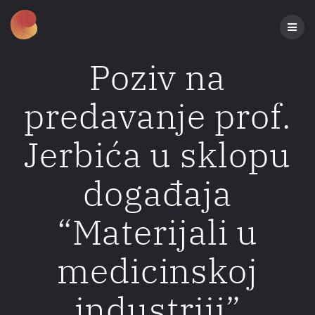
Preskoči
na
sadržaj
Poziv na
predavanje prof.
Jerbića u sklopu
događaja
“Materijali u
medicinskoj
industriji”