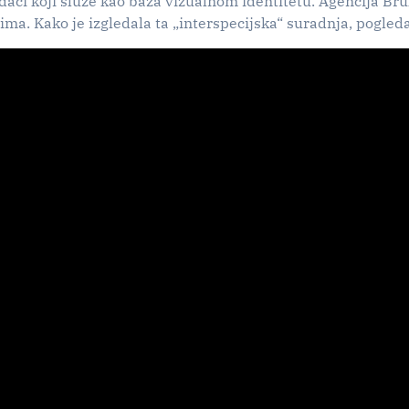
podaci koji služe kao baza vizualnom identitetu. Agencija Br
tima. Kako je izgledala ta „interspecijska“ suradnja, pogleda