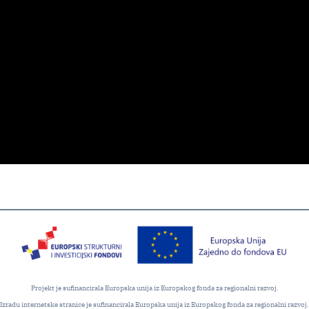
Projekt je sufinancirala Europska unija iz Europskog fonda za regionalni razvoj.
Izradu internetske stranice je sufinancirala Europska unija iz Europskog fonda za regionalni razvoj.