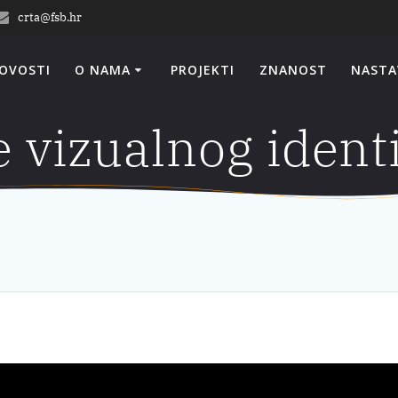
crta@fsb.hr
OVOSTI
O NAMA
PROJEKTI
ZNANOST
NASTA
e vizualnog ident