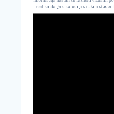
informacija nastali su različiti vizualni 
i realizirala ga u suradnji s našim studen