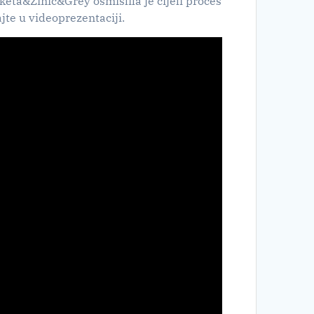
uketa&Žinić&Grey osmislila je cijeli proces
jte u videoprezentaciji.