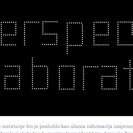
institucije što je poslužilo kao ulazna informacija umjetno