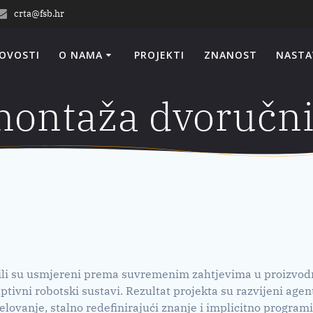
crta@fsb.hr
OVOSTI
O NAMA
PROJEKTI
ZNANOST
NASTA
montaža dvoručn
 bili su usmjereni prema suvremenim zahtjevima u proizvodnj
daptivni robotski sustavi. Rezultat projekta su razvijeni age
jelovanje, stalno redefinirajući znanje i implicitno progra