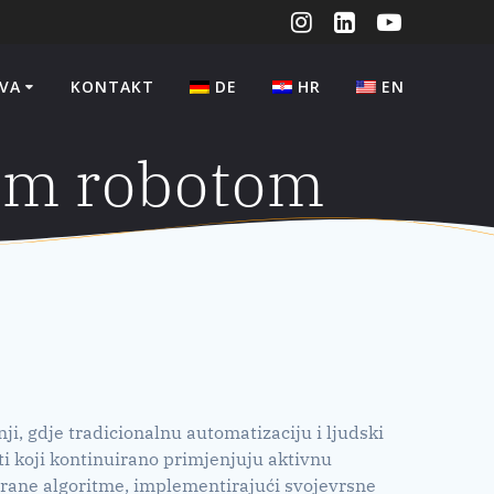
VA
KONTAKT
DE
HR
EN
im robotom
i, gdje tradicionalnu automatizaciju i ljudski
nti koji kontinuirano primjenjuju aktivnu
mirane algoritme, implementirajući svojevrsne