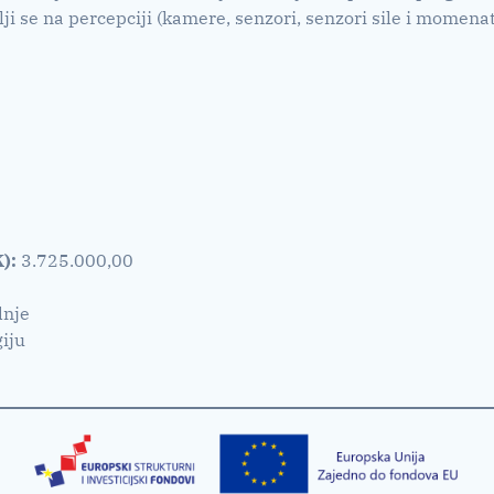
ji se na percepciji (kamere, senzori, senzori sile i momenata
):
3.725.000,00
dnje
giju