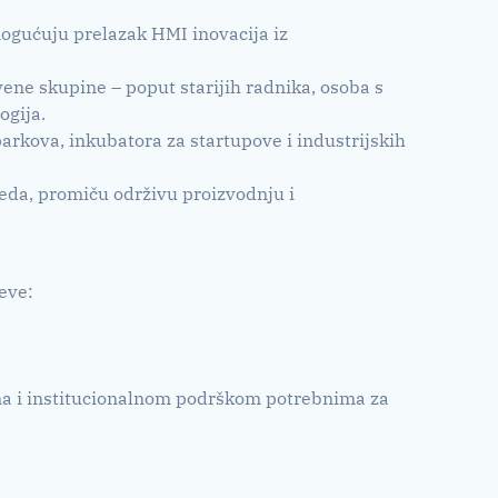
ogućuju prelazak HMI inovacija iz
vene skupine – poput starijih radnika, osoba s
ogija.
arkova, inkubatora za startupove i industrijskih
jeda, promiču održivu proizvodnju i
eve:
atima i institucionalnom podrškom potrebnima za