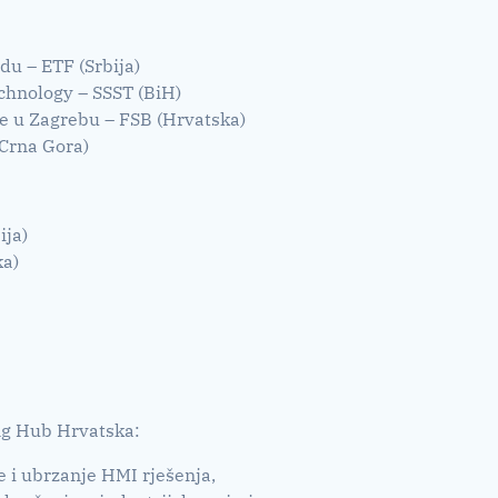
du – ETF (Srbija)
echnology – SSST (BiH)
ite u Zagrebu – FSB (Hrvatska)
Crna Gora)
ija)
ka)
ng Hub Hrvatska:
je i ubrzanje HMI rješenja,