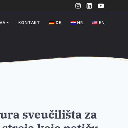
VA
KONTAKT
DE
HR
EN
ra sveučilišta za
 stroja koje potiču