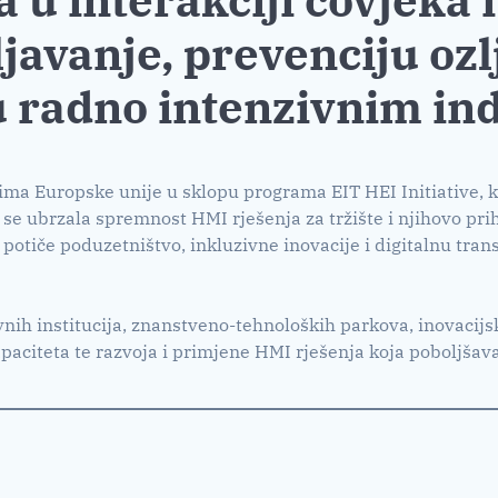
javanje, prevenciju oz
u radno intenzivnim in
vima Europske unije u sklopu programa EIT HEI Initiative, ko
 se ubrzala spremnost HMI rješenja za tržište i njihovo pr
 potiče poduzetništvo, inkluzivne inovacije i digitalnu tr
vnih institucija, znanstveno-tehnoloških parkova, inovacijs
paciteta te razvoja i primjene HMI rješenja koja poboljšav