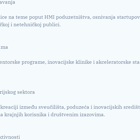
javanja
ce na teme poput HMI poduzetništva, osnivanja startupova
čkoj i netehničkoj publici.
rama
ntorske programe, inovacijske klinike i akceleratorske staz
rijskog sektora
reaciji između sveučilišta, poduzeća i inovacijskih središ
 krajnjih korisnika i društvenim izazovima.
ktivnosti