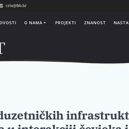
crta@fsb.hr
OVOSTI
O NAMA
PROJEKTI
ZNANOST
NASTA
T
uzetničkih infrastruktu
 u interakciji čovjeka i