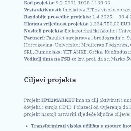
Kod projekta:
9.2-0001-1028-1130.33
Vrsta aktivnosti:
Inicijativa EIT za visoko obrazo
Razdoblje provedbe projekta:
1.4.2025. – 30.4.
Ukupna vrijednost projekta:
1.334.750,00 EUR
Nositelj projekta:
Elektrotehnički fakultet Unive
Partneri:
Fakultet strojarstva i brodogradnje, S
Hercegovina; Univerzitet Mediteran Podgorica,
SRL, Rumunjska; YET AMKE, Grčka; Konfindustri
Voditelj tima na FSB-u:
izv. prof. dr. sc. Marko Š
Ciljevi projekta
Projekt
HMI2MARKET
ima za cilj aktivirati i 
čovjeka i stroja (HMI). Polazeći od uvjerenja da
projekt nastoji ostvariti sljedeće ključne ciljeve:
Transformirati visoka učilišta u motore ino