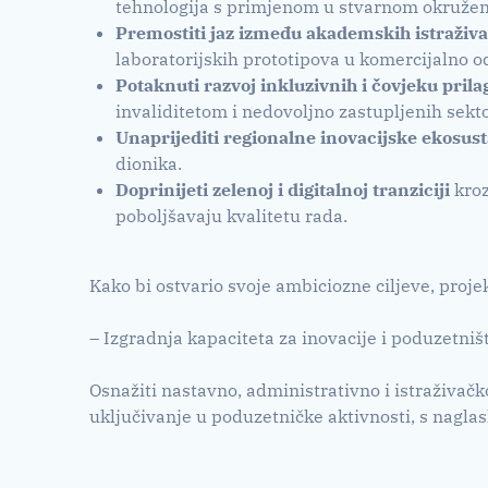
tehnologija s primjenom u stvarnom okružen
Premostiti jaz između akademskih istraživan
laboratorijskih prototipova u komercijalno o
Potaknuti razvoj inkluzivnih i čovjeku pril
invaliditetom i nedovoljno zastupljenih sekt
Unaprijediti regionalne inovacijske ekosus
dionika.
Doprinijeti zelenoj i digitalnoj tranziciji
kroz
poboljšavaju kvalitetu rada.
Kako bi ostvario svoje ambiciozne ciljeve, proj
– Izgradnja kapaciteta za inovacije i poduzetniš
Osnažiti nastavno, administrativno i istraživačk
uključivanje u poduzetničke aktivnosti, s naglas