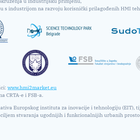
okruženja u industrijsku primjenu,
u s industrijom na razvoju korisnički prilagođenih HMI teh
ici:
www.hmi2market.eu
ima CRTA-e i FSB-a.
ijativa Europskog instituta za inovacije i tehnologiju (EIT), 
ciljem stvaranja ugodnijih i funkcionalnijih urbanih prosto