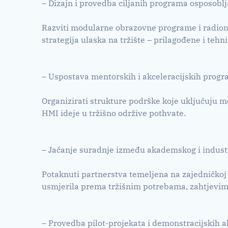
– Dizajn i provedba ciljanih programa osposobl
Razviti modularne obrazovne programe i radioni
strategija ulaska na tržište – prilagođene i tehni
– Uspostava mentorskih i akceleracijskih prog
Organizirati strukture podrške koje uključuju me
HMI ideje u tržišno održive pothvate.
– Jačanje suradnje između akademskog i indust
Potaknuti partnerstva temeljena na zajedničkoj k
usmjerila prema tržišnim potrebama, zahtjevima
– Provedba pilot-projekata i demonstracijskih a