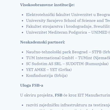
Visokoobrazovne institucije:
Elektrotehnički fakultet Univerzitet u Beogra
University Sarajevo School of Science and T
Fakultet strojarstva i brodogradnje, Sveučil
Univerzitet Mediteran Podgorica – UNIMED (
Neakademski partneri:
Naučno-tehnološki park Beograd – STPB (Srb
TUM International GmbH – TUMint (Njemač
SC Sudotim AS SRL – SUDOTIM (Rumunjska)
YET AMKE – YET (Grčka)
Konfindustrija (Srbija)
Uloga FSB-a
U okviru projekta,
FSB
će kroz EIT Manufacturi
razviti zajedničku infrastrukturu za testiran