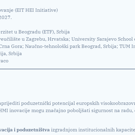
vanje (EIT HEI Initiative)
2027.
rzitet u Beogradu (ETF), Srbija
veučilište u Zagrebu, Hrvatska; University Sarajevo School 
 Crna Gora; Naučno-tehnološki park Beograd, Srbija; TUM 
ja, Srbija
vaco
unaprijediti poduzetnički potencijal europskih visokoobrazovn
 HMI inovacije mogu značajno poboljšati sigurnost na radu,
vacija i poduzetništva
izgradnjom institucionalnih kapacitet