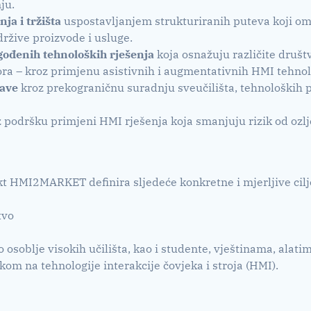
ju.
ja i tržišta
uspostavljanjem strukturiranih puteva koji om
držive proizvode i usluge.
agođenih tehnoloških rješenja
koja osnažuju različite društ
ora – kroz primjenu asistivnih i augmentativnih HMI tehnol
tave
kroz prekograničnu suradnju sveučilišta, tehnoloških p
 podršku primjeni HMI rješenja koja smanjuju rizik od ozl
ekt HMI2MARKET definira sljedeće konkretne i mjerljive cilj
tvo
o osoblje visokih učilišta, kao i studente, vještinama, al
kom na tehnologije interakcije čovjeka i stroja (HMI).