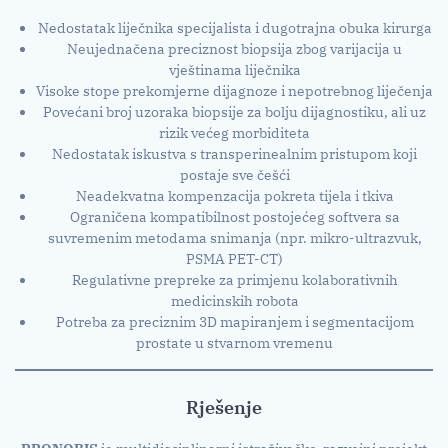
Nedostatak liječnika specijalista i dugotrajna obuka kirurga
Neujednačena preciznost biopsija zbog varijacija u
vještinama liječnika
Visoke stope prekomjerne dijagnoze i nepotrebnog liječenja
Povećani broj uzoraka biopsije za bolju dijagnostiku, ali uz
rizik većeg morbiditeta
Nedostatak iskustva s transperinealnim pristupom koji
postaje sve češći
Neadekvatna kompenzacija pokreta tijela i tkiva
Ograničena kompatibilnost postojećeg softvera sa
suvremenim metodama snimanja (npr. mikro-ultrazvuk,
PSMA PET-CT)
Regulativne prepreke za primjenu kolaborativnih
medicinskih robota
Potreba za preciznim 3D mapiranjem i segmentacijom
prostate u stvarnom vremenu
Rješenje