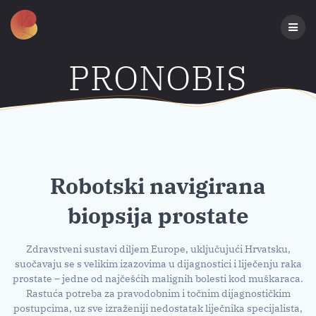
Preskoči
na
sadržaj
PRONOBIS
Robotski navigirana
biopsija prostate
Zdravstveni sustavi diljem Europe, uključujući Hrvatsku,
suočavaju se s velikim izazovima u dijagnostici i liječenju raka
prostate – jedne od najčešćih malignih bolesti kod muškaraca.
Rastuća potreba za pravodobnim i točnim dijagnostičkim
postupcima, uz sve izraženiji nedostatak liječnika specijalista,