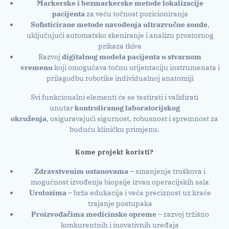
Markerske i bezmarkerske metode lokalizacije
pacijenta
za veću točnost pozicioniranja
Sofisticirane metode navođenja ultrazvučne sonde
,
uključujući automatsko skeniranje i analizu prostornog
prikaza tkiva
Razvoj
digitalnog modela pacijenta u stvarnom
vremenu
koji omogućava točnu orijentaciju instrumenata i
prilagodbu robotike individualnoj anatomiji
Svi funkcionalni elementi će se testirati i validirati
unutar
kontroliranog laboratorijskog
okruženja
, osiguravajući sigurnost, robusnost i spremnost za
buduću kliničku primjenu.
Kome projekt koristi?
Zdravstvenim ustanovama
– smanjenje troškova i
mogućnost izvođenja biopsije izvan operacijskih sala
Urolozima
– brža edukacija i veća preciznost uz kraće
trajanje postupaka
Proizvođačima medicinske opreme
– razvoj tržišno
konkurentnih i inovativnih uređaja