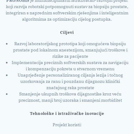
PRONOBIS
je multidisciplinarni istraživačko-razvojni projekt
koji razvija robotski potpomognuti sustav za biopsiju prostate,
integriran s naprednim softverskim rješenjima i inteligentnim
algoritmima za optimizaciju cijelog postupka.
Ciljevi
Razvoj laboratorijskog prototipa koji omogućava biopsiju
prostate pod lokalnom anestezijom, smanjujući troškove i
rizike za pacijente
Implementacija preciznih softverskih sustava za navigaciju
i kompenzaciju pokreta u stvarnom vremenu
Unaprjeđenje personaliziranog ciljanja lezija i točnog
uzorkovanja za ranu i pouzdanu dijagnozu klinički
značajnog raka prostate
Smanjenje ukupnih troškova dijagnostike kroz veću
preciznost, manji broj uzoraka i smanjeni morbiditet
Tehnološke i istraživačke inovacije
Projekt koristi: