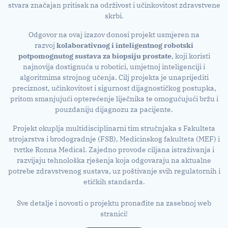
stvara značajan pritisak na održivost i učinkovitost zdravstvene
skrbi.
Odgovor na ovaj izazov donosi projekt usmjeren na
razvoj
kolaborativnog i inteligentnog robotski
potpomognutog sustava za biopsiju prostate
, koji koristi
najnovija dostignuća u robotici, umjetnoj inteligenciji i
algoritmima strojnog učenja. Cilj projekta je unaprijediti
preciznost, učinkovitost i sigurnost dijagnostičkog postupka,
pritom smanjujući opterećenje liječnika te omogućujući bržu i
pouzdaniju dijagnozu za pacijente.
Projekt okuplja multidisciplinarni tim stručnjaka s Fakulteta
strojarstva i brodogradnje (FSB), Medicinskog fakulteta (MEF) i
tvrtke Ronna Medical. Zajedno provode ciljana istraživanja i
razvijaju tehnološka rješenja koja odgovaraju na aktualne
potrebe zdravstvenog sustava, uz poštivanje svih regulatornih i
etičkih standarda.
Sve detalje i novosti o projektu pronađite na zasebnoj web
stranici!