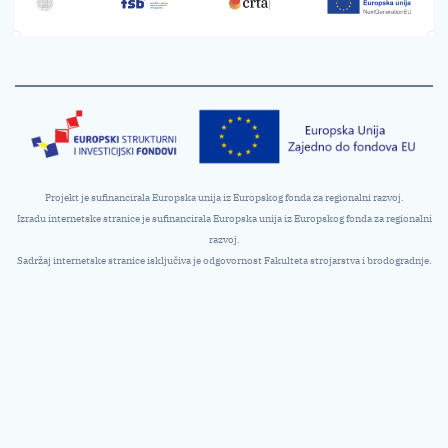
Projekt je sufinancirala Europska unija iz Europskog fonda za regionalni razvoj.
Izradu internetske stranice je sufinancirala Europska unija iz Europskog fonda za regionalni
razvoj.
Sadržaj internetske stranice isključiva je odgovornost Fakulteta strojarstva i brodogradnje.