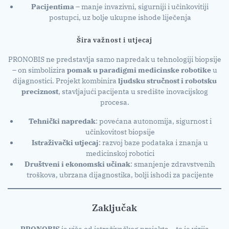
Pacijentima
– manje invazivni, sigurniji i učinkovitiji
postupci, uz bolje ukupne ishode liječenja
Šira važnost i utjecaj
PRONOBIS ne predstavlja samo napredak u tehnologiji biopsije
– on simbolizira
pomak u paradigmi medicinske robotike
u
dijagnostici. Projekt kombinira
ljudsku stručnost i robotsku
preciznost
, stavljajući pacijenta u središte inovacijskog
procesa.
Tehnički napredak
: povećana autonomija, sigurnost i
učinkovitost biopsije
Istraživački utjecaj
: razvoj baze podataka i znanja u
medicinskoj robotici
Društveni i ekonomski učinak
: smanjenje zdravstvenih
troškova, ubrzana dijagnostika, bolji ishodi za pacijente
Zaključak
PRONOBIS
je više od istraživačkog projekta – to je vizija