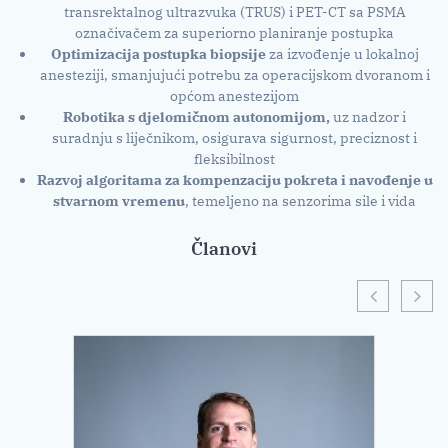
transrektalnog ultrazvuka (TRUS) i PET-CT sa PSMA
označivačem za superiorno planiranje postupka
Optimizacija postupka biopsije
za izvođenje u lokalnoj
anesteziji, smanjujući potrebu za operacijskom dvoranom i
općom anestezijom
Robotika s djelomičnom autonomijom,
uz nadzor i
suradnju s liječnikom, osigurava sigurnost, preciznost i
fleksibilnost
Razvoj algoritama za kompenzaciju pokreta i navođenje u
stvarnom vremenu
, temeljeno na senzorima sile i vida
Članovi