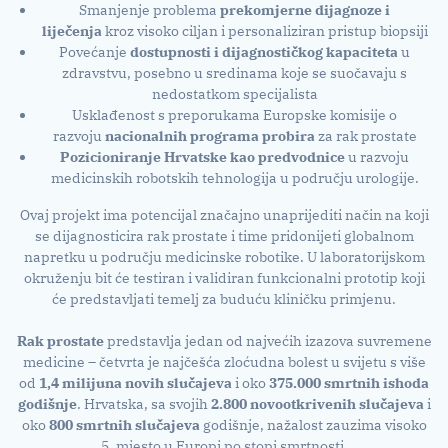
Smanjenje problema
prekomjerne dijagnoze i
liječenja
kroz visoko ciljan i personaliziran pristup biopsiji
Povećanje
dostupnosti i dijagnostičkog kapaciteta
u
zdravstvu, posebno u sredinama koje se suočavaju s
nedostatkom specijalista
Usklađenost s preporukama Europske komisije o
razvoju
nacionalnih programa probira
za rak prostate
Pozicioniranje Hrvatske kao predvodnice
u razvoju
medicinskih robotskih tehnologija u području urologije.
Ovaj projekt ima potencijal značajno unaprijediti način na koji
se dijagnosticira rak prostate i time pridonijeti globalnom
napretku u području medicinske robotike. U laboratorijskom
okruženju bit će testiran i validiran funkcionalni prototip koji
će predstavljati temelj za buduću kliničku primjenu.
Rak prostate
predstavlja jedan od najvećih izazova suvremene
medicine – četvrta je najčešća zloćudna bolest u svijetu s više
od
1,4 milijuna novih slučajeva
i oko
375.000 smrtnih ishoda
godišnje
. Hrvatska, sa svojih
2.800 novootkrivenih slučajeva
i
oko
800 smrtnih slučajeva
godišnje, nažalost zauzima visoko
5. mjesto u Europi po stopi smrtnosti.