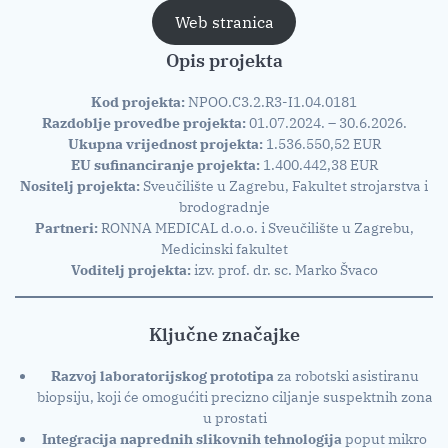
Web stranica
Opis projekta
Kod projekta:
NPOO.C3.2.R3-I1.04.0181
Razdoblje provedbe projekta:
01.07.2024. – 30.6.2026.
Ukupna vrijednost projekta:
1.536.550,52 EUR
EU sufinanciranje projekta:
1.400.442,38 EUR
Nositelj projekta:
Sveučilište u Zagrebu, Fakultet strojarstva i
brodogradnje
Partneri:
RONNA MEDICAL d.o.o. i Sveučilište u Zagrebu,
Medicinski fakultet
Voditelj projekta:
izv. prof. dr. sc. Marko Švaco
Ključne značajke
Razvoj laboratorijskog prototipa
za robotski asistiranu
biopsiju, koji će omogućiti precizno ciljanje suspektnih zona
u prostati
Integracija naprednih slikovnih tehnologija
poput mikro