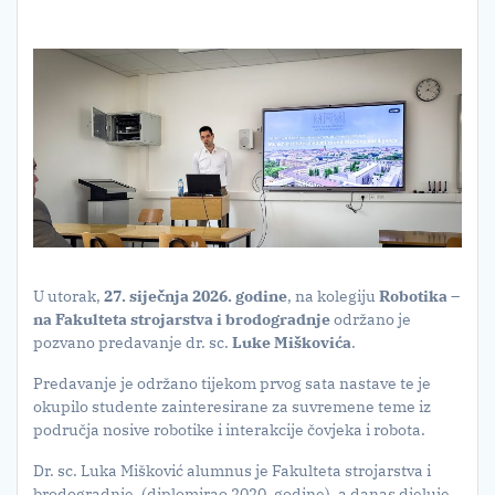
U utorak,
27. siječnja 2026. godine
, na kolegiju
Robotika –
na Fakulteta strojarstva i brodogradnje
održano je
pozvano predavanje dr. sc.
Luke Miškovića
.
Predavanje je održano tijekom prvog sata nastave te je
okupilo studente zainteresirane za suvremene teme iz
područja nosive robotike i interakcije čovjeka i robota.
Dr. sc. Luka Mišković alumnus je Fakulteta strojarstva i
brodogradnje, (diplomirao 2020. godine), a danas djeluje