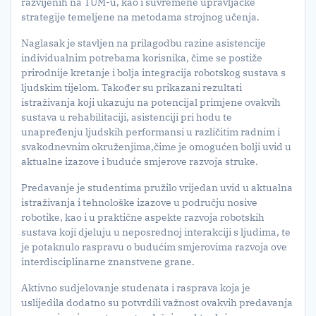
razvijenih na TUM-u, kao i suvremene upravljačke
strategije temeljene na metodama strojnog učenja.
Naglasak je stavljen na prilagodbu razine asistencije
individualnim potrebama korisnika, čime se postiže
prirodnije kretanje i bolja integracija robotskog sustava s
ljudskim tijelom. Također su prikazani rezultati
istraživanja koji ukazuju na potencijal primjene ovakvih
sustava u rehabilitaciji, asistenciji pri hodu te
unapređenju ljudskih performansi u različitim radnim i
svakodnevnim okruženjima,čime je omogućen bolji uvid u
aktualne izazove i buduće smjerove razvoja struke.
Predavanje je studentima pružilo vrijedan uvid u aktualna
istraživanja i tehnološke izazove u području nosive
robotike, kao i u praktične aspekte razvoja robotskih
sustava koji djeluju u neposrednoj interakciji s ljudima, te
je potaknulo raspravu o budućim smjerovima razvoja ove
interdisciplinarne znanstvene grane.
Aktivno sudjelovanje studenata i rasprava koja je
uslijedila dodatno su potvrdili važnost ovakvih predavanja