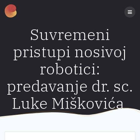
Preskoči
na
sadržaj
Suvremeni
pristupi nosivoj
robotici:
predavanje dr. sc.
Luke Miškovića