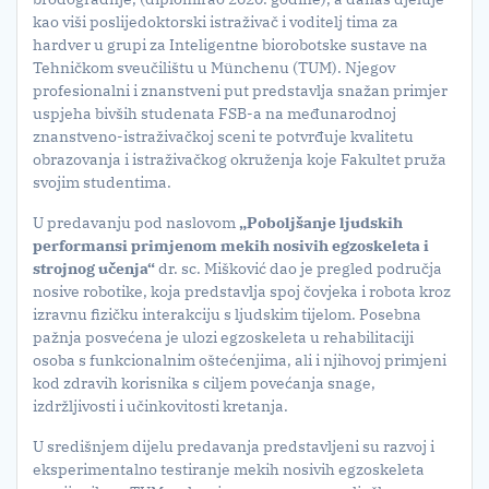
kao viši poslijedoktorski istraživač i voditelj tima za
hardver u grupi za Inteligentne biorobotske sustave na
Tehničkom sveučilištu u Münchenu (TUM). Njegov
profesionalni i znanstveni put predstavlja snažan primjer
uspjeha bivših studenata FSB-a na međunarodnoj
znanstveno-istraživačkoj sceni te potvrđuje kvalitetu
obrazovanja i istraživačkog okruženja koje Fakultet pruža
svojim studentima.
U predavanju pod naslovom
„Poboljšanje ljudskih
performansi primjenom mekih nosivih egzoskeleta i
strojnog učenja“
dr. sc. Mišković dao je pregled područja
nosive robotike, koja predstavlja spoj čovjeka i robota kroz
izravnu fizičku interakciju s ljudskim tijelom. Posebna
pažnja posvećena je ulozi egzoskeleta u rehabilitaciji
osoba s funkcionalnim oštećenjima, ali i njihovoj primjeni
kod zdravih korisnika s ciljem povećanja snage,
izdržljivosti i učinkovitosti kretanja.
U središnjem dijelu predavanja predstavljeni su razvoj i
eksperimentalno testiranje mekih nosivih egzoskeleta