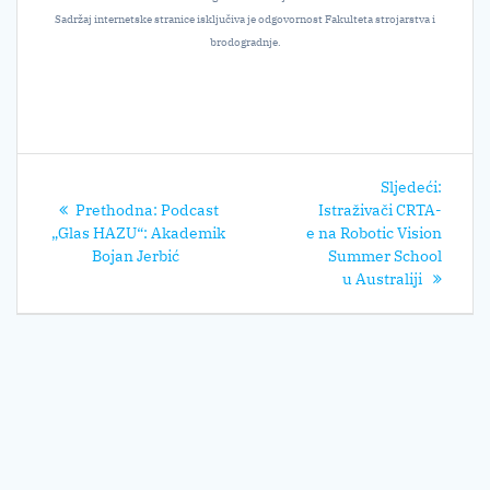
Sadržaj internetske stranice isključiva je odgovornost Fakulteta strojarstva i
brodogradnje.
Navigacija
Sljede
Sljedeći:
objava
Prethodni
post:
Prethodna:
Podcast
Istraživači CRTA-
post:
„Glas HAZU“: Akademik
e na Robotic Vision
Bojan Jerbić
Summer School
u Australiji