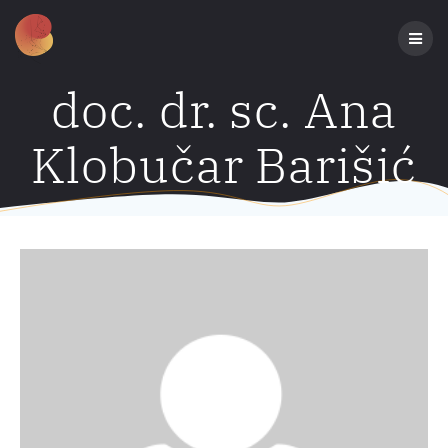
Preskoči
na
sadržaj
doc. dr. sc. Ana
Klobučar Barišić