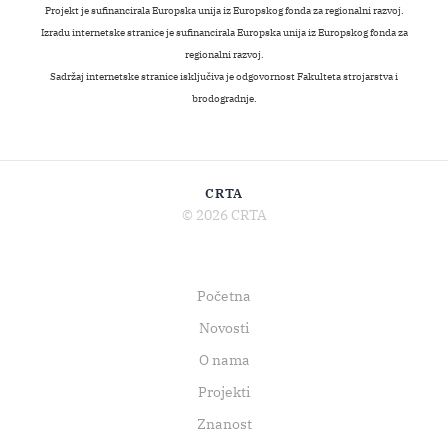
Projekt je sufinancirala Europska unija iz Europskog fonda za regionalni razvoj.
Izradu internetske stranice je sufinancirala Europska unija iz Europskog fonda za
regionalni razvoj.
Sadržaj internetske stranice isključiva je odgovornost Fakulteta strojarstva i
brodogradnje.
CRTA
© 2026 CRTA
Početna
Novosti
O nama
Projekti
Znanost