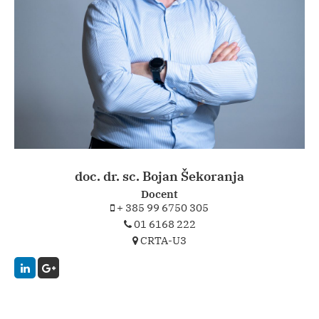
doc. dr. sc. Bojan Šekoranja
Docent
+ 385 99 6750 305
01 6168 222
CRTA-U3