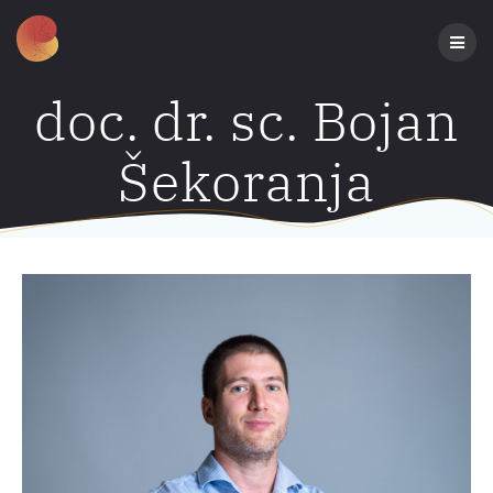
Preskoči
na
sadržaj
doc. dr. sc. Bojan
Šekoranja