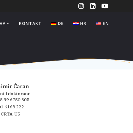
VA
KONTAKT
DE
HR
EN
imir Ćaran
nt i doktorand
5 99 6750 305
01 6168 222
CRTA-U5