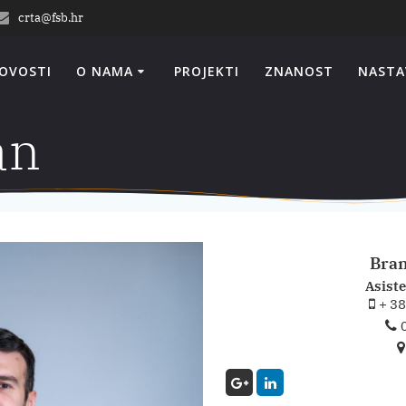
crta@fsb.hr
OVOSTI
O NAMA
PROJEKTI
ZNANOST
NASTA
an
Bran
Asiste
+ 38