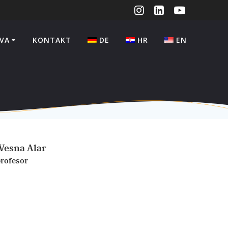
VA
KONTAKT
DE
HR
EN
. Vesna Alar
profesor