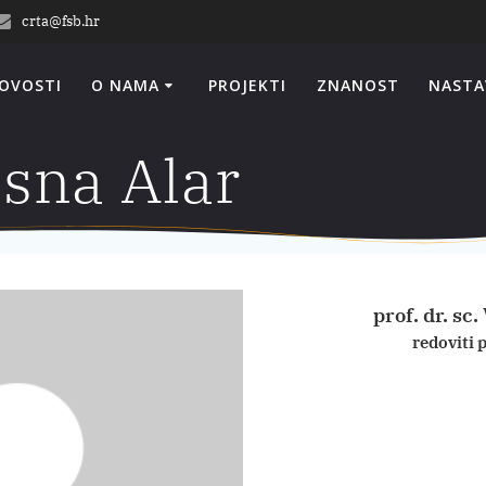
crta@fsb.hr
OVOSTI
O NAMA
PROJEKTI
ZNANOST
NASTA
Vesna Alar
prof. dr. sc
redoviti 