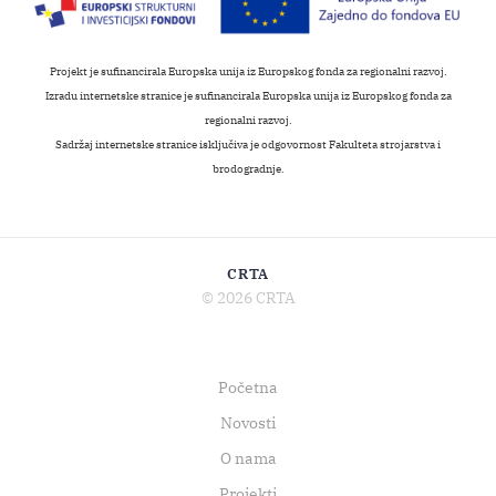
Projekt je sufinancirala Europska unija iz Europskog fonda za regionalni razvoj.
Izradu internetske stranice je sufinancirala Europska unija iz Europskog fonda za
regionalni razvoj.
Sadržaj internetske stranice isključiva je odgovornost Fakulteta strojarstva i
brodogradnje.
CRTA
© 2026 CRTA
Početna
Novosti
O nama
Projekti