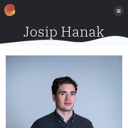
Preskoči
na
sadržaj
Josip Hanak