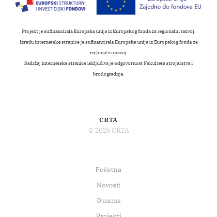
Projekt je sufinancirala Europska unija iz Europskog fonda za regionalni razvoj.
Izradu internetske stranice je sufinancirala Europska unija iz Europskog fonda za
regionalni razvoj.
Sadržaj internetske stranice isključiva je odgovornost Fakulteta strojarstva i
brodogradnje.
CRTA
© 2026 CRTA
Početna
Novosti
O nama
Projekti