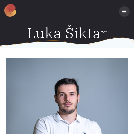
Preskoči
na
sadržaj
Luka Šiktar