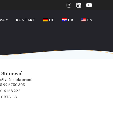
VA
KONTAKT
DE
HR
EN
 Stilinović
aživač i doktorand
5 99 6750 305
01 6168 222
CRTA-L3