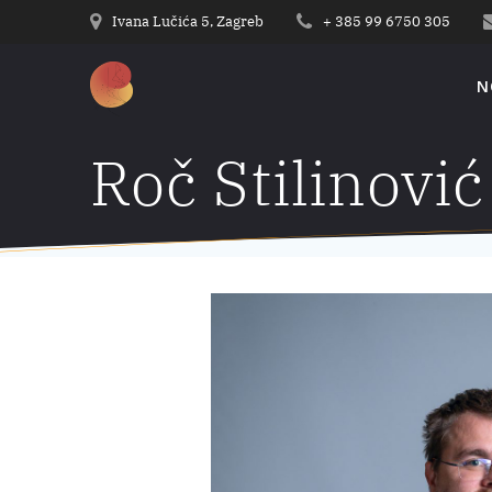
Preskoči
Ivana Lučića 5, Zagreb
+ 385 99 6750 305
na
sadržaj
N
Roč Stilinović