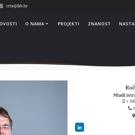
crta@fsb.hr
OVOSTI
O NAMA
PROJEKTI
ZNANOST
NASTA
Roč
Mlađi istr
+ 38