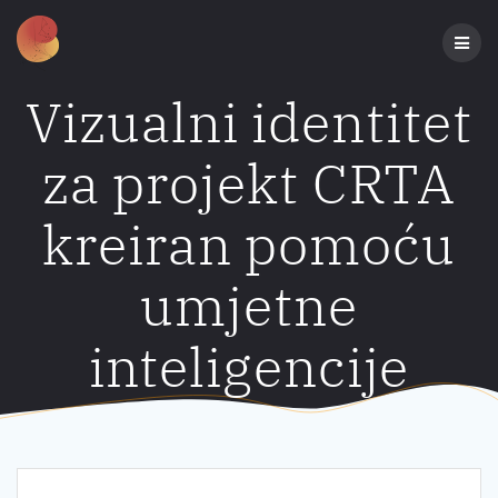
Preskoči
na
sadržaj
Vizualni identitet
za projekt CRTA
kreiran pomoću
umjetne
inteligencije