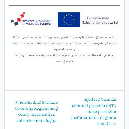
Projekt je sufinancirala Europska unija iz Europskog fonda za regionalni razvoj.
Izradu internetske stranice je sufinancirala Europska unija iz Europskog fonda za
regionalni razvoj.
Sadržaj internetske stranice isključiva je odgovornost Fakulteta strojarstva i
brodogradnje.
Navigacija
Sljedeći
Sljedeći:
Vizualni
Prethodni
Prethodna:
Svečano
objava
post:
identitet projekta CRTA
post:
otvorenje Regionalnog
dobio prestižnu
centra izvrsnosti za
međunarodnu nagradu
robotske tehnologije
Red Dot