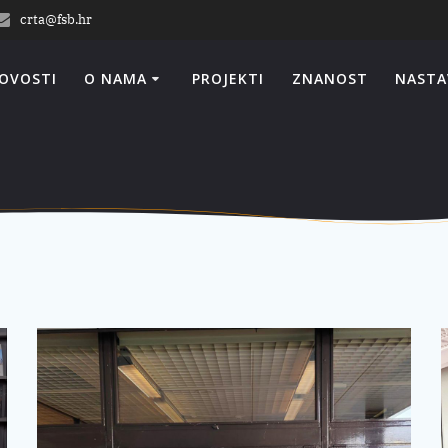
crta@fsb.hr
OVOSTI
O NAMA
PROJEKTI
ZNANOST
NASTA