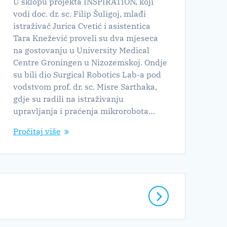
U sklopu projekta INSPIRATION, koji
vodi doc. dr. sc. Filip Šuligoj, mlađi
istraživač Jurica Cvetić i asistentica
Tara Knežević proveli su dva mjeseca
na gostovanju u University Medical
Centre Groningen u Nizozemskoj. Ondje
su bili dio Surgical Robotics Lab-a pod
vodstvom prof. dr. sc. Misre Sarthaka,
gdje su radili na istraživanju
upravljanja i praćenja mikrorobota…
Pročitaj više