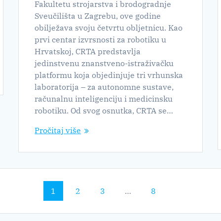
Fakultetu strojarstva i brodogradnje
Sveučilišta u Zagrebu, ove godine
obilježava svoju četvrtu obljetnicu. Kao
prvi centar izvrsnosti za robotiku u
Hrvatskoj, CRTA predstavlja
jedinstvenu znanstveno-istraživačku
platformu koja objedinjuje tri vrhunska
laboratorija – za autonomne sustave,
računalnu inteligenciju i medicinsku
robotiku. Od svog osnutka, CRTA se…
Pročitaj više
Stranica
Stranica
Stranica
Stranica
1
2
3
…
8