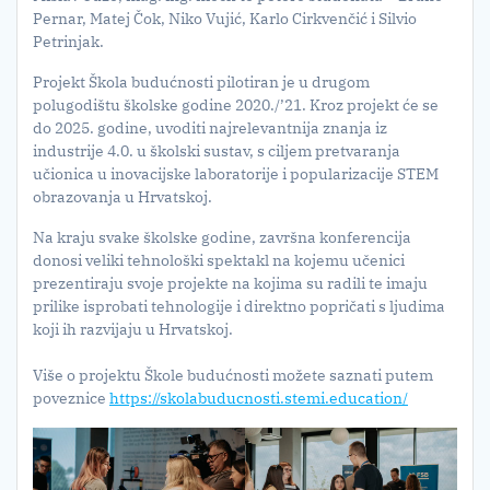
Pernar, Matej Čok, Niko Vujić, Karlo Cirkvenčić i Silvio
Petrinjak.
Projekt Škola budućnosti pilotiran je u drugom
polugodištu školske godine 2020./’21. Kroz projekt će se
do 2025. godine, uvoditi najrelevantnija znanja iz
industrije 4.0. u školski sustav, s ciljem pretvaranja
učionica u inovacijske laboratorije i popularizacije STEM
obrazovanja u Hrvatskoj.
Na kraju svake školske godine, završna konferencija
donosi veliki tehnološki spektakl na kojemu učenici
prezentiraju svoje projekte na kojima su radili te imaju
prilike isprobati tehnologije i direktno popričati s ljudima
koji ih razvijaju u Hrvatskoj.
Više o projektu Škole budućnosti možete saznati putem
poveznice
https://skolabuducnosti.stemi.education/