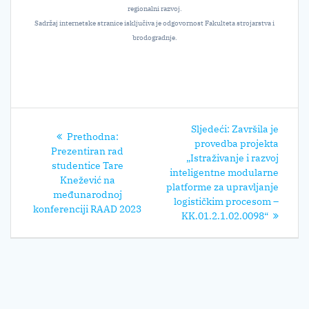
regionalni razvoj.
Sadržaj internetske stranice isključiva je odgovornost Fakulteta strojarstva i
brodogradnje.
Navigacija
Sljedeći
Sljedeći:
Završila je
Prethodni
Prethodna:
objava
post:
provedba projekta
post:
Prezentiran rad
„Istraživanje i razvoj
studentice Tare
inteligentne modularne
Knežević na
platforme za upravljanje
međunarodnoj
logističkim procesom –
konferenciji RAAD 2023
KK.01.2.1.02.0098“