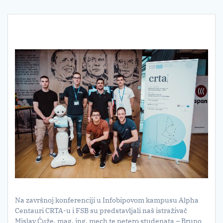
Na završnoj konferenciji u Infobipovom kampusu Alpha
Centauri CRTA-u i FSB su predstavljali naš istraživač
Mislav Ćuže, mag. ing. mech te petero studenata – Bruno