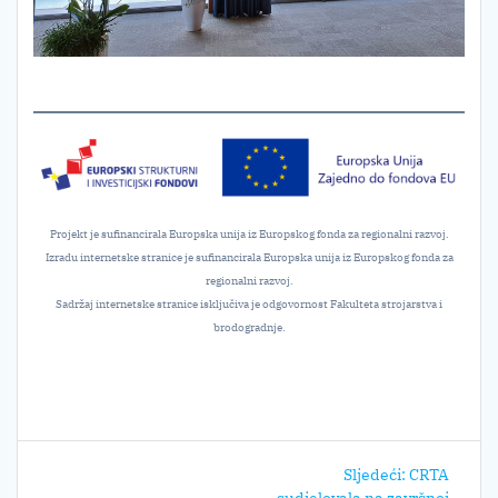
Projekt je sufinancirala Europska unija iz Europskog fonda za regionalni razvoj.
Izradu internetske stranice je sufinancirala Europska unija iz Europskog fonda za
regionalni razvoj.
Sadržaj internetske stranice isključiva je odgovornost Fakulteta strojarstva i
brodogradnje.
Navigacija
Sljedeći
Sljedeći:
CRTA
post: