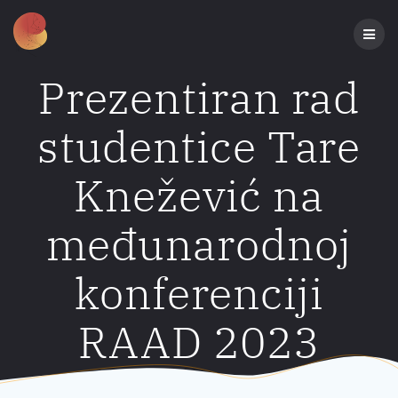
Preskoči
na
sadržaj
Prezentiran rad
studentice Tare
Knežević na
međunarodnoj
konferenciji
RAAD 2023