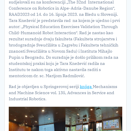
sudjelovali su na konferenciji „The 32nd International
Conference on Robotics in Alpe-Adria-Danube Region“,
RAAD2023 od 14. do 16. lipnja 2023. na Bledu u Sloveniji.
Tara Knežević je predstavila rad na kojem je ujedno i prvi
autor: „Physical Education Exercises Validation Through
Child-Humanoid Robot Interaction“. Rad je nastao kao
rezultat suradnje dvaju fakulteta (Fakulteta strojarstva i
brodogradnje Sveučilišta u Zagrebu i Fakulteta tehničkih
znanosti Sveučilišta u Novom Sadu) i Instituta Mihajlo
Pupin u Beogradu. Do suradnje je došlo prilikom rada na
studentskoj praksi koju je Tara Knežević radila na
Institutu te nakon toga aktivno nastavila raditi s
mentoricom dr. sc. Marijom Radmilović.
Rad je objavljen u Springerovoj seriji
knjiga
Mechanisms
and Machine Science vol. 135, Advances in Service and
Industrial Robotics.