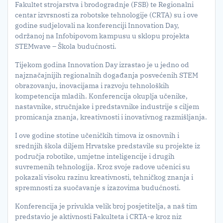
Fakultet strojarstva i brodogradnje (FSB) te Regionalni
centar izvrsnosti za robotske tehnologije (CRTA) su i ove
godine sudjelovali na konferenciji Innovation Day,
održanoj na Infobipovom kampusu u sklopu projekta
STEMwave – Škola budućnosti.
Tijekom godina Innovation Day izrastao je u jedno od
najznačajnijih regionalnih događanja posvećenih STEM
obrazovanju, inovacijama i razvoju tehnoloških
kompetencija mladih. Konferencija okuplja učenike,
nastavnike, stručnjake i predstavnike industrije s ciljem
promicanja znanja, kreativnosti i inovativnog razmišljanja.
I ove godine stotine učeničkih timova iz osnovnih i
srednjih škola diljem Hrvatske predstavile su projekte iz
područja robotike, umjetne inteligencije i drugih
suvremenih tehnologija. Kroz svoje radove učenici su
pokazali visoku razinu kreativnosti, tehničkog znanja i
spremnosti za suočavanje s izazovima budućnosti.
Konferencija je privukla velik broj posjetitelja, a naš tim
predstavio je aktivnosti Fakulteta i CRTA-e kroz niz