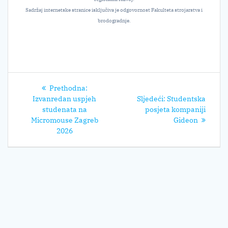
Sadržaj internetske stranice isključiva je odgovornost Fakulteta strojarstva i
brodogradnje.
Navigacija
Prethodni
Prethodna:
objava
post:
Sljedeći
Izvanredan uspjeh
Sljedeći:
Studentska
post:
studenata na
posjeta kompaniji
Micromouse Zagreb
Gideon
2026