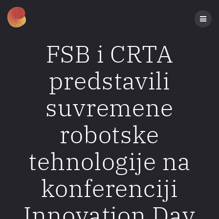
Preskoči
na
sadržaj
FSB i CRTA
predstavili
suvremene
robotske
tehnologije na
konferenciji
Innovation Day