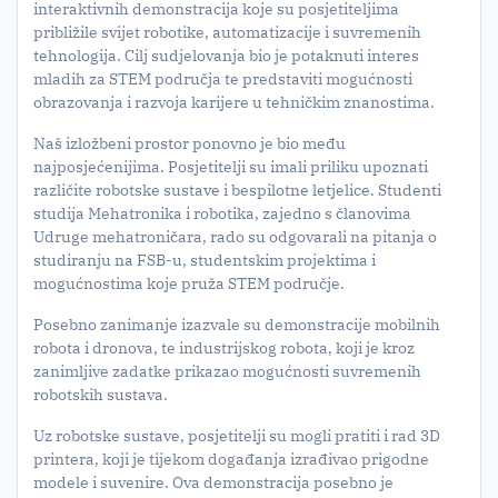
interaktivnih demonstracija koje su posjetiteljima
približile svijet robotike, automatizacije i suvremenih
tehnologija. Cilj sudjelovanja bio je potaknuti interes
mladih za STEM područja te predstaviti mogućnosti
obrazovanja i razvoja karijere u tehničkim znanostima.
Naš izložbeni prostor ponovno je bio među
najposjećenijima. Posjetitelji su imali priliku upoznati
različite robotske sustave i bespilotne letjelice. Studenti
studija Mehatronika i robotika, zajedno s članovima
Udruge mehatroničara, rado su odgovarali na pitanja o
studiranju na FSB-u, studentskim projektima i
mogućnostima koje pruža STEM područje.
Posebno zanimanje izazvale su demonstracije mobilnih
robota i dronova, te industrijskog robota, koji je kroz
zanimljive zadatke prikazao mogućnosti suvremenih
robotskih sustava.
Uz robotske sustave, posjetitelji su mogli pratiti i rad 3D
printera, koji je tijekom događanja izrađivao prigodne
modele i suvenire. Ova demonstracija posebno je