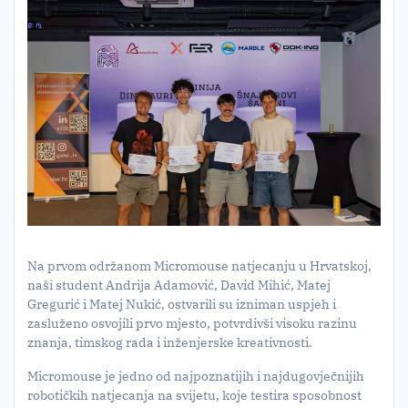
Na prvom održanom Micromouse natjecanju u Hrvatskoj,
naši student Andrija Adamović, David Mihić, Matej
Gregurić i Matej Nukić, ostvarili su izniman uspjeh i
zasluženo osvojili prvo mjesto, potvrdivši visoku razinu
znanja, timskog rada i inženjerske kreativnosti.
Micromouse je jedno od najpoznatijih i najdugovječnijih
robotičkih natjecanja na svijetu, koje testira sposobnost