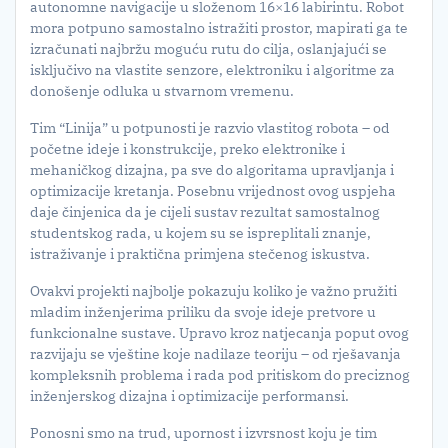
autonomne navigacije u složenom 16×16 labirintu. Robot
mora potpuno samostalno istražiti prostor, mapirati ga te
izračunati najbržu moguću rutu do cilja, oslanjajući se
isključivo na vlastite senzore, elektroniku i algoritme za
donošenje odluka u stvarnom vremenu.
Tim “Linija” u potpunosti je razvio vlastitog robota – od
početne ideje i konstrukcije, preko elektronike i
mehaničkog dizajna, pa sve do algoritama upravljanja i
optimizacije kretanja. Posebnu vrijednost ovog uspjeha
daje činjenica da je cijeli sustav rezultat samostalnog
studentskog rada, u kojem su se ispreplitali znanje,
istraživanje i praktična primjena stečenog iskustva.
Ovakvi projekti najbolje pokazuju koliko je važno pružiti
mladim inženjerima priliku da svoje ideje pretvore u
funkcionalne sustave. Upravo kroz natjecanja poput ovog
razvijaju se vještine koje nadilaze teoriju – od rješavanja
kompleksnih problema i rada pod pritiskom do preciznog
inženjerskog dizajna i optimizacije performansi.
Ponosni smo na trud, upornost i izvrsnost koju je tim