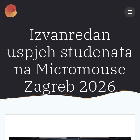
Preskoči
na
sadržaj
Izvanredan
uspjeh studenata
na Micromouse
Zagreb 2026