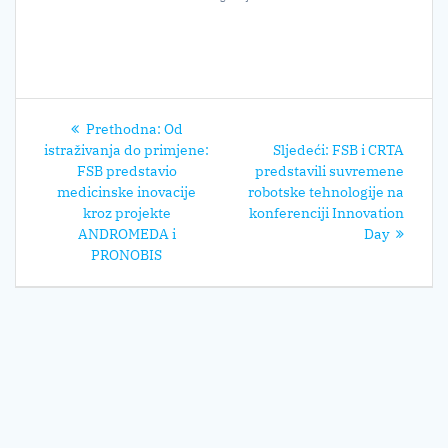
Navigacija
Prethodni
Prethodna:
Od
objava
post:
Sljedeći
istraživanja do primjene:
Sljedeći:
FSB i CRTA
post:
FSB predstavio
predstavili suvremene
medicinske inovacije
robotske tehnologije na
kroz projekte
konferenciji Innovation
ANDROMEDA i
Day
PRONOBIS