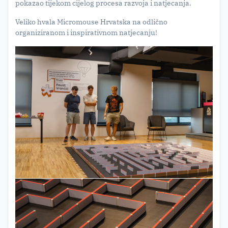
pokazao tijekom cijelog procesa razvoja i natjecanja.
Veliko hvala Micromouse Hrvatska na odlično
organiziranom i inspirativnom natjecanju!