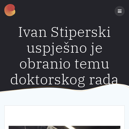
Preskoči
na
sadržaj
Ivan Stiperski
uspješno je
obranio temu
doktorskog rada