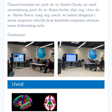
Članovi komisije izv. prof. dr. sc. Darko Chudy, dr. med.
neurokirurg, prof. dr. sc. Bojan Jerbić, dipl. ing. i doc. dr.
sc. Marko Švaco, mag. ing. mech. su nakon izlaganja i
javne rasprave odlučili da je kandidat uspješno obranio
temu doktorskog rada.
Čestitamo!