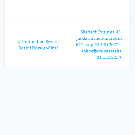
Navigacija
Sljedeći
Sljedeći:
Poziv na 45.
objava
post:
jubilarni međunarodni
Prethodni
Prethodna:
Sretan
ICT skup MIPRO 2022 –
post:
Božić i Nova godina!
rok prijave sažetaka
31.1.2022.