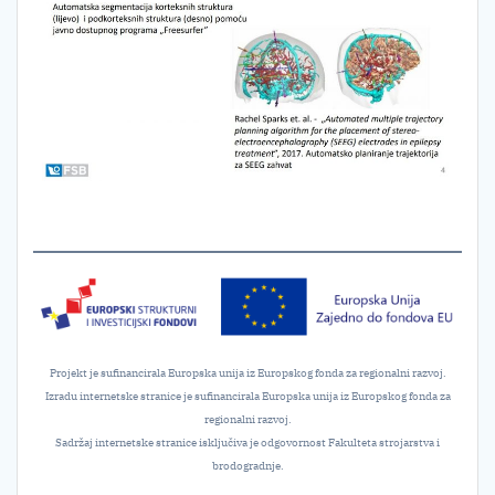
Projekt je sufinancirala Europska unija iz Europskog fonda za regionalni razvoj.
Izradu internetske stranice je sufinancirala Europska unija iz Europskog fonda za
regionalni razvoj.
Sadržaj internetske stranice isključiva je odgovornost Fakulteta strojarstva i
brodogradnje.