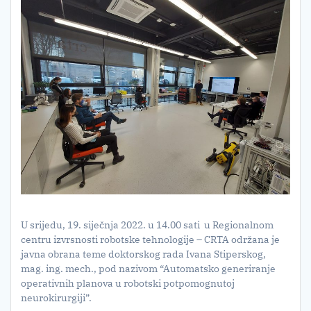
U srijedu, 19. siječnja 2022. u 14.00 sati u Regionalnom
centru izvrsnosti robotske tehnologije – CRTA održana je
javna obrana teme doktorskog rada Ivana Stiperskog,
mag. ing. mech., pod nazivom “Automatsko generiranje
operativnih planova u robotski potpomognutoj
neurokirurgiji”.