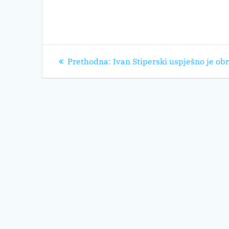
Navigacija
Prethodni
Prethodna:
Ivan Stiperski uspješno je o
objava
post: