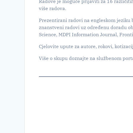
Radove je moguće prijaviti za 16 različiti
više radova.
Prezentirani radovi na engleskom jeziku b
znanstveni radovi uz određenu doradu ob
Science, MDPI Information Journal, Front
Cjelovite upute za autore, rokovi, kotizaci
Više o skupu doznajte na službenom port