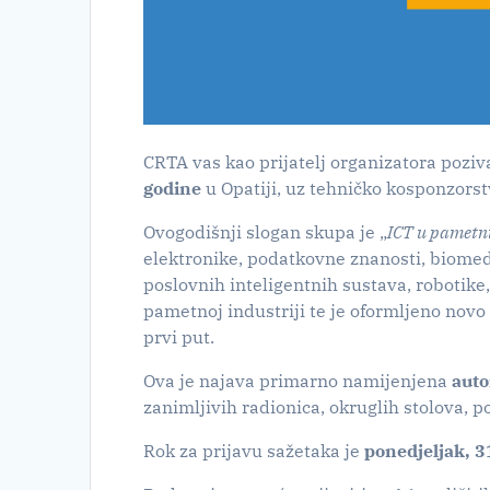
CRTA vas kao prijatelj organizatora pozi
godine
u Opatiji, uz tehničko kosponzorst
Ovogodišnji slogan skupa je „
ICT u pametn
elektronike, podatkovne znanosti, biomed
poslovnih inteligentnih sustava, robotik
pametnoj industriji te je oformljeno novo
prvi put.
Ova je najava primarno namijenjena
auto
zanimljivih radionica, okruglih stolova,
Rok za prijavu sažetaka je
ponedjeljak, 3