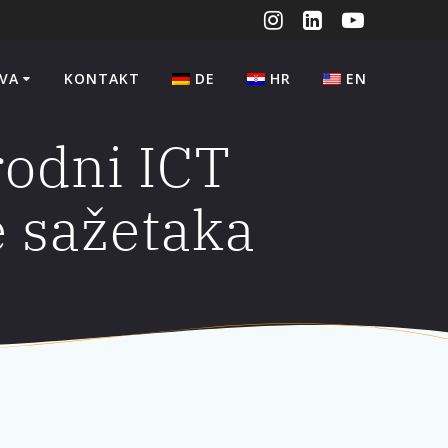
VA
KONTAKT
DE
HR
EN
rodni ICT
e sažetaka