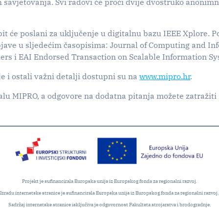
h savjetovanja. Svi radovi će proći dvije dvostruko anonimne
it će poslani za uključenje u digitalnu bazu IEEE Xplore. 
jave u sljedećim časopisima: Journal of Computing and In
iers i EAI Endorsed Transaction on Scalable Information S
je i ostali važni detalji dostupni su na
www.mipro.hr
.
alu MIPRO, a odgovore na dodatna pitanja možete zatražiti
Projekt je sufinancirala Europska unija iz Europskog fonda za regionalni razvoj.
Izradu internetske stranice je sufinancirala Europska unija iz Europskog fonda za regionalni razvoj.
Sadržaj internetske stranice isključiva je odgovornost Fakulteta strojarstva i brodogradnje.