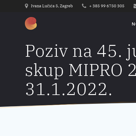
Preskoči
Ivana Lučića 5, Zagreb
+ 385 99 6750 305
na
sadržaj
N
Poziv na 45. 
skup MIPRO 20
31.1.2022.