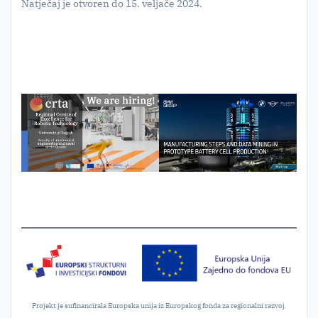
Natječaj je otvoren do 15. veljače 2024.
Projekt je sufinancirala Europska unija iz Europskog fonda za regionalni razvoj.