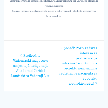
Izradu internetske stranice je sufinancirala Europska unija iz Europskog fonda za
regionalni razvoj.
Sadržaj internetske stranice isključiva je odgovornost Fakulteta strojarstva i
brodogradnje.
Navigacija
Sljedeći
Sljedeći:
Poziv za iskaz
objava
post:
interesa za
Prethodni
Prethodna:
pridruživanje
post:
Vizionarski razgovor o
istraživačkom timu na
umjetnoj Inteligenciji:
projektu neinvazivne
Akademici Jerbić i
registracije pacijenta za
Lončarić za Večernji List
robotsku
neurokirurgiju!