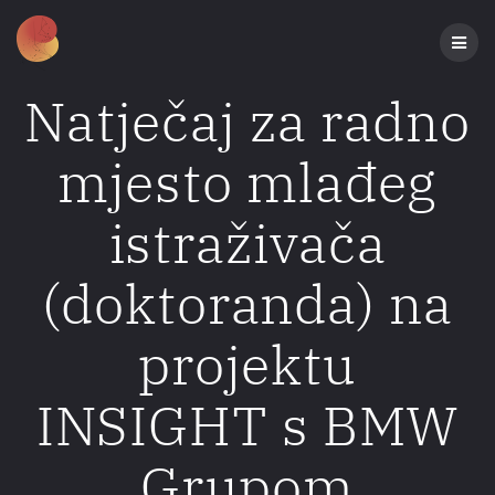
Preskoči
na
sadržaj
Natječaj za radno
mjesto mlađeg
istraživača
(doktoranda) na
projektu
INSIGHT s BMW
Grupom