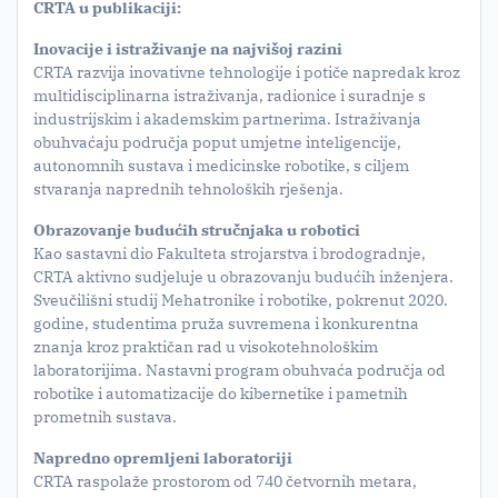
CRTA u publikaciji:
Inovacije i istraživanje na najvišoj razini
CRTA razvija inovativne tehnologije i potiče napredak kroz
multidisciplinarna istraživanja, radionice i suradnje s
industrijskim i akademskim partnerima. Istraživanja
obuhvaćaju područja poput umjetne inteligencije,
autonomnih sustava i medicinske robotike, s ciljem
stvaranja naprednih tehnoloških rješenja.
Obrazovanje budu
ć
ih stru
č
njaka u robotici
Kao sastavni dio Fakulteta strojarstva i brodogradnje,
CRTA aktivno sudjeluje u obrazovanju budućih inženjera.
Sveučilišni studij Mehatronike i robotike, pokrenut 2020.
godine, studentima pruža suvremena i konkurentna
znanja kroz praktičan rad u visokotehnološkim
laboratorijima. Nastavni program obuhvaća područja od
robotike i automatizacije do kibernetike i pametnih
prometnih sustava.
Napredno opremljeni laboratoriji
CRTA raspolaže prostorom od 740 četvornih metara,