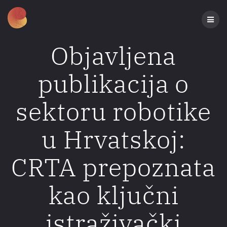
Preskoči
na
sadržaj
Objavljena
publikacija o
sektoru robotike
u Hrvatskoj:
CRTA prepoznata
kao ključni
istraživački