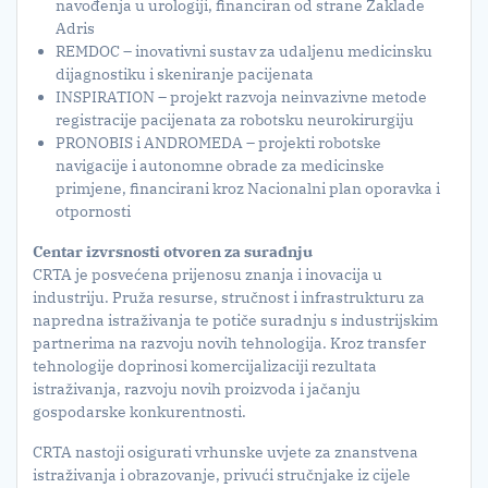
navođenja u urologiji, financiran od strane Zaklade
Adris
REMDOC – inovativni sustav za udaljenu medicinsku
dijagnostiku i skeniranje pacijenata
INSPIRATION – projekt razvoja neinvazivne metode
registracije pacijenata za robotsku neurokirurgiju
PRONOBIS i ANDROMEDA – projekti robotske
navigacije i autonomne obrade za medicinske
primjene, financirani kroz Nacionalni plan oporavka i
otpornosti
Centar izvrsnosti otvoren za suradnju
CRTA je posvećena prijenosu znanja i inovacija u
industriju. Pruža resurse, stručnost i infrastrukturu za
napredna istraživanja te potiče suradnju s industrijskim
partnerima na razvoju novih tehnologija. Kroz transfer
tehnologije doprinosi komercijalizaciji rezultata
istraživanja, razvoju novih proizvoda i jačanju
gospodarske konkurentnosti.
CRTA nastoji osigurati vrhunske uvjete za znanstvena
istraživanja i obrazovanje, privući stručnjake iz cijele