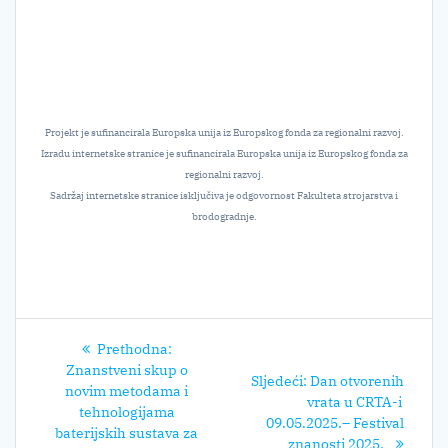
Projekt je sufinancirala Europska unija iz Europskog fonda za regionalni razvoj.
Izradu internetske stranice je sufinancirala Europska unija iz Europskog fonda za
regionalni razvoj.
Sadržaj internetske stranice isključiva je odgovornost Fakulteta strojarstva i
brodogradnje.
Navigacija
Prethodni
Prethodna:
objava
post:
Znanstveni skup o
Sljedeći
Sljedeći:
Dan otvorenih
novim metodama i
post:
vrata u CRTA-i
tehnologijama
09.05.2025.– Festival
baterijskih sustava za
znanosti 2025.