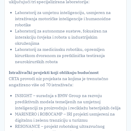
uključujući tri specijalizirana laboratorija:
Laboratorij za umjetnu inteligenciju, usmjeren na
istraživanja motoričke inteligencije i humanoidne
robotike
Laboratorij za autonomne sustave, fokusiran na
interakciju čovjeka i robota u industrijskim
okruženjima
Laboratorij za medicinsku robotiku, opremljen
kirurškom dvoranom za pretklinička testiranja
neurokirurških robota
Istraživa
č
ki projekti koji oblikuju budu
ć
nost
CRTA provodi niz projekata na kojima je trenutačno
angažirano više od 70 istraživača:
INSIGHT – suradnja s BMW Group na razvoju
prediktivnih modela temeljenih na umjetnoj
inteligenciji za proizvodnju i reciklažu baterijskih ćelija
MARINERO i ROBOCAMP – IRI projekti usmjereni na
digitalnu i zelenu tranziciju u turizmu
RESONANCE – projekt robotskog ultrazvučnog