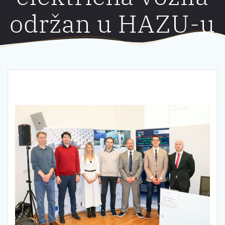
održan u HAZU-u