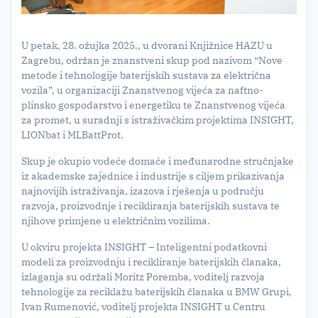
U petak, 28. ožujka 2025., u dvorani Knjižnice HAZU u
Zagrebu, održan je znanstveni skup pod nazivom “Nove
metode i tehnologije baterijskih sustava za električna
vozila”, u organizaciji Znanstvenog vijeća za naftno-
plinsko gospodarstvo i energetiku te Znanstvenog vijeća
za promet, u suradnji s istraživačkim projektima INSIGHT,
LIONbat i MLBattProt.
Skup je okupio vodeće domaće i međunarodne stručnjake
iz akademske zajednice i industrije s ciljem prikazivanja
najnovijih istraživanja, izazova i rješenja u području
razvoja, proizvodnje i recikliranja baterijskih sustava te
njihove primjene u električnim vozilima.
U okviru projekta INSIGHT – Inteligentni podatkovni
modeli za proizvodnju i recikliranje baterijskih članaka,
izlaganja su održali Moritz Poremba, voditelj razvoja
tehnologije za reciklažu baterijskih članaka u BMW Grupi,
Ivan Rumenović, voditelj projekta INSIGHT u Centru