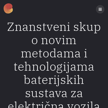
Preskoči
na
sadržaj
Znanstveni skup
o novim
metodama i
tehnologijama
baterijskih
sustava za
električna vozila