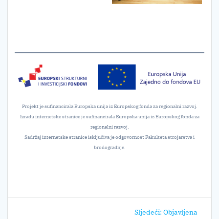
Projekt je sufinancirala Europska unija iz Europskog fonda za regionalni razvoj.
Izradu internetske stranice je sufinancirala Europska unija iz Europskog fonda za
regionalni razvoj.
Sadržaj internetske stranice isključiva je odgovornost Fakulteta strojarstva i
brodogradnje.
Navigacija
Sljedeći
Sljedeći:
Objavljena