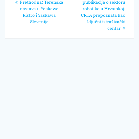
objava
Prethodni
post:
Prethodna:
Terenska
publikacija o sektoru
post:
nastava u Yaskawa
robotike u Hrvatskoj:
Ristro i Yaskawa
CRTA prepoznata kao
Slovenija
ključni istraživački
centar