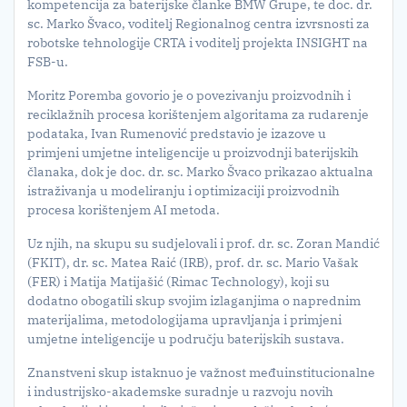
kompetencija za baterijske članke BMW Grupe, te doc. dr.
sc. Marko Švaco, voditelj Regionalnog centra izvrsnosti za
robotske tehnologije CRTA i voditelj projekta INSIGHT na
FSB-u.
Moritz Poremba govorio je o povezivanju proizvodnih i
reciklažnih procesa korištenjem algoritama za rudarenje
podataka, Ivan Rumenović predstavio je izazove u
primjeni umjetne inteligencije u proizvodnji baterijskih
članaka, dok je doc. dr. sc. Marko Švaco prikazao aktualna
istraživanja u modeliranju i optimizaciji proizvodnih
procesa korištenjem AI metoda.
Uz njih, na skupu su sudjelovali i prof. dr. sc. Zoran Mandić
(FKIT), dr. sc. Matea Raić (IRB), prof. dr. sc. Mario Vašak
(FER) i Matija Matijašić (Rimac Technology), koji su
dodatno obogatili skup svojim izlaganjima o naprednim
materijalima, metodologijama upravljanja i primjeni
umjetne inteligencije u području baterijskih sustava.
Znanstveni skup istaknuo je važnost međuinstitucionalne
i industrijsko-akademske suradnje u razvoju novih