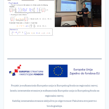
Projekt je sufinancirala Europska unija iz Europskog fonda za regionalni razvoj.
Izradu internetske stranice je sufinancirala Europska unija iz Europskog fonda za
regionalni razvoj.
Sadržaj internetske stranice isključiva je odgovornost Fakulteta strojarstva i
brodogradnje.