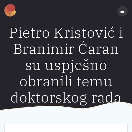
Preskoči
na
sadržaj
Pietro Kristović i
Branimir Ćaran
su uspješno
obranili temu
doktorskog rada