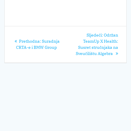
Navigacija
Sljedeći
Sljedeći:
Održan
objava
Prethodni
post:
Prethodna:
Suradnja
TeamUp X Health:
post:
CRTA-e i BMW Group
Susret stručnjaka na
Sveučilištu Algebra