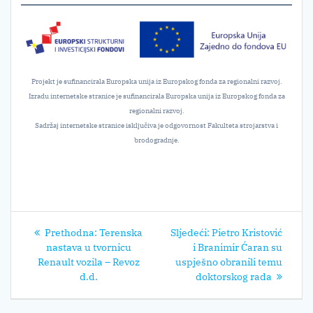
Projekt je sufinancirala Europska unija iz Europskog fonda za regionalni razvoj.
Izradu internetske stranice je sufinancirala Europska unija iz Europskog fonda za
regionalni razvoj.
Sadržaj internetske stranice isključiva je odgovornost Fakulteta strojarstva i
brodogradnje.
Navigacija
Prethodni
Sljedeći
Prethodna:
Terenska
Sljedeći:
Pietro Kristović
objava
post:
post:
nastava u tvornicu
i Branimir Ćaran su
Renault vozila – Revoz
uspješno obranili temu
d.d.
doktorskog rada