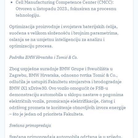
Cell Manufacturing Competence Center (CMCC):
Otvoren u listopadu 2023., fokusiran na procesnu
tehnologiju.
Optimizacija proizvodnje i svojstava baterijskih ćelija,
suočena s velikom složenošću i brojnim parametrima,
oslanja se na umjetnu inteligenciju za analizu i
optimizaciju procesa.
Podrška BMW Hrvatska i Tomić & Co.
Zbog uspješne suradnje BMW Grupe i Sveučilišta u
Zagrebu, BMW Hrvatska, odnosno tvrtka Tomić & Co.,
odlučila je ustupiti Fakultetu strojarstva i brodogradnje
BMW iX1 xDrive30. Ovo vozilo omogućit će FSB-u
demonstraciju automobila u sklopu nastave o pogonima
električnih vozila, promicanje elektrifikacije, čistog i
održivog prometa te korištenje obnovljivih izvora energije
– što je jedan od prioriteta Fakulteta.
Svečana primopredaja
Svečana primopredaja automobila održana je u srijedu,