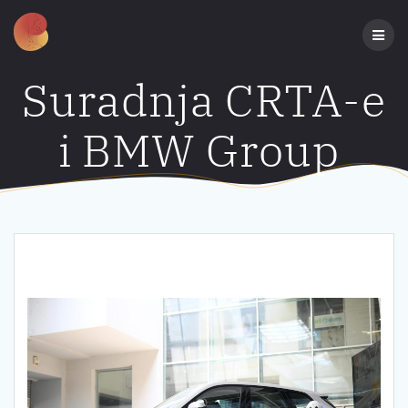
Preskoči
na
sadržaj
Suradnja CRTA-e
i BMW Group