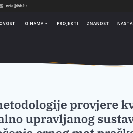
crta@fsb.hr
OVOSTI
O NAMA
PROJEKTI
ZNANOST
NASTA
todologije provjere kva
talno upravljanog susta
šenja crnog mat prašk