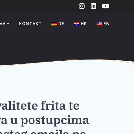
VA
KONTAKT
DE
HR
EN
litete frita te
va u postupcima
astog emajla na