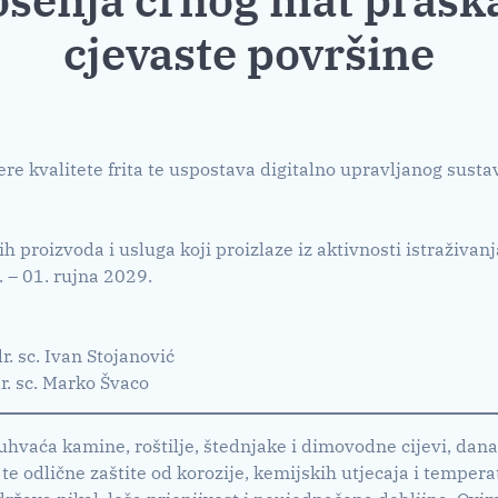
cjevaste površine
re kvalitete frita te uspostava digitalno upravljanog sus
 proizvoda i usluga koji proizlaze iz aktivnosti istraživanj
. – 01. rujna 2029.
 dr. sc. Ivan Stojanović
 dr. sc. Marko Švaco
aća kamine, roštilje, štednjake i dimovodne cijevi, danas 
a te odlične zaštite od korozije, kemijskih utjecaja i tempe