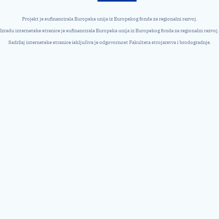
Projekt je sufinancirala Europska unija iz Europskog fonda za regionalni razvoj.
Izradu internetske stranice je sufinancirala Europska unija iz Europskog fonda za regionalni razvoj.
Sadržaj internetske stranice isključiva je odgovornost Fakulteta strojarstva i brodogradnje.