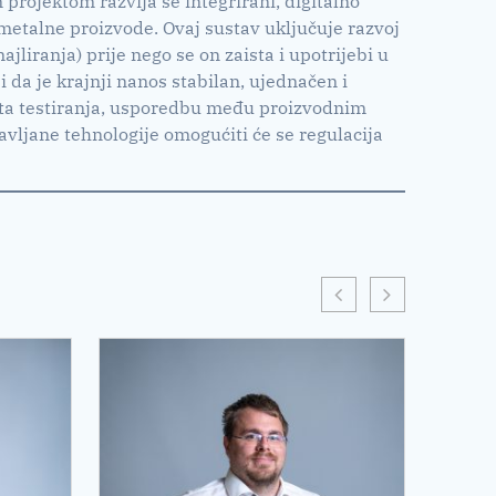
 projektom razvija se integrirani, digitalno
metalne proizvode. Ovaj sustav uključuje razvoj
liranja) prije nego se on zaista i upotrijebi u
 da je krajnji nanos stabilan, ujednačen i
ltata testiranja, usporedbu među proizvodnim
vljane tehnologije omogućiti će se regulacija