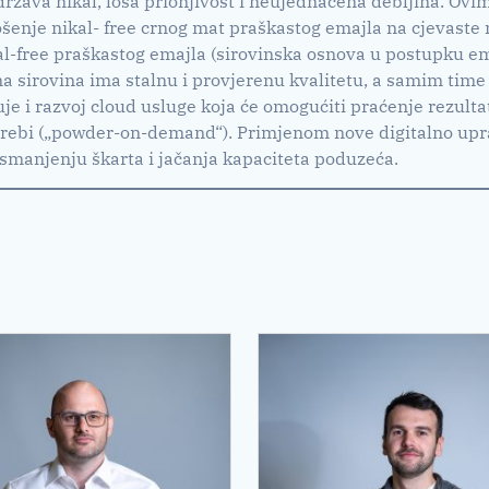
država nikal, loša prionjivost i neujednačena debljina. Ovim
enje nikal- free crnog mat praškastog emajla na cjevaste 
-free praškastog emajla (sirovinska osnova u postupku emaj
 sirovina ima stalnu i provjerenu kvalitetu, a samim time i
učuje i razvoj cloud usluge koja će omogućiti praćenje rezu
otrebi („powder-on-demand“). Primjenom nove digitalno upra
manjenju škarta i jačanja kapaciteta poduzeća.