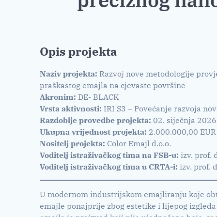
Opis projekta
Naziv projekta:
Razvoj nove metodologije provje
praškastog emajla na cjevaste površine
Akronim:
DE- BLACK
Vrsta aktivnosti:
IRI S3 – Povećanje razvoja novih
Razdoblje provedbe projekta:
02. siječnja 2026
Ukupna vrijednost projekta:
2.000.000,00 EUR
Nositelj projekta:
Color Emajl d.o.o.
Voditelj istraživačkog tima na FSB-u:
izv. prof.
Voditelj istraživačkog tima u CRTA-i:
izv. prof.
U modernom industrijskom emajliranju koje obuhv
emajle ponajprije zbog estetike i lijepog izgled