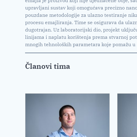
emajla je proizvod koji nije ujednačene boje, sa
upravljani sustav koji omogućava precizno nanoš
pouzdane metodologije za ulazno testiranje nikal
procesu emajliranja. Time se osigurava da ulazna
dugotrajan. Uz laboratorijski dio, projekt uklj
linijama i naplatu korištenja prema stvarnoj p
mnogih tehnoloških parametara koje pomažu u s
Članovi tima