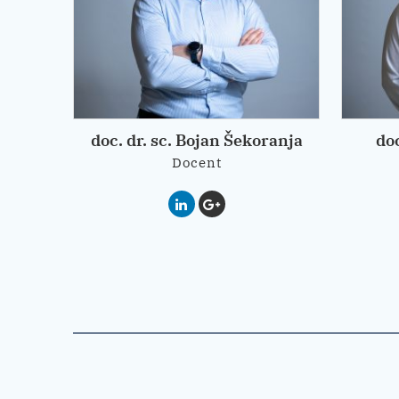
 Švaco
doc. dr. sc. Bojan Šekoranja
doc
itelj
Docent