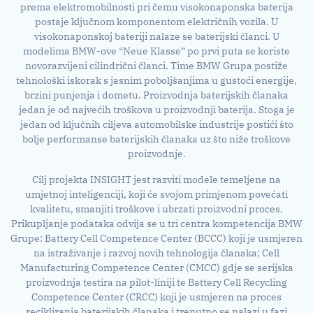
prema elektromobilnosti pri čemu visokonaponska baterija
postaje ključnom komponentom električnih vozila. U
visokonaponskoj bateriji nalaze se baterijski članci. U
modelima BMW-ove “Neue Klasse” po prvi puta se koriste
novorazvijeni cilindrični članci. Time BMW Grupa postiže
tehnološki iskorak s jasnim poboljšanjima u gustoći energije,
brzini punjenja i dometu. Proizvodnja baterijskih članaka
jedan je od najvećih troškova u proizvodnji baterija. Stoga je
jedan od ključnih ciljeva automobilske industrije postići što
bolje performanse baterijskih članaka uz što niže troškove
proizvodnje.
Cilj projekta INSIGHT jest razviti modele temeljene na
umjetnoj inteligenciji, koji će svojom primjenom povećati
kvalitetu, smanjiti troškove i ubrzati proizvodni proces.
Prikupljanje podataka odvija se u tri centra kompetencija BMW
Grupe: Battery Cell Competence Center (BCCC) koji je usmjeren
na istraživanje i razvoj novih tehnologija članaka; Cell
Manufacturing Competence Center (CMCC) gdje se serijska
proizvodnja testira na pilot-liniji te Battery Cell Recycling
Competence Center (CRCC) koji je usmjeren na proces
recikliranja baterijskih članaka i trenutno se nalazi u fazi