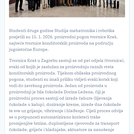
Studenti druge godine Studija mehatronika i robotika
posjetili su 15. 1. 2026. proizvodni pogon tvornice Kraš,
najveće tvornice konditorskih proizvoda na području
jugoistočne Europe.
Tvornica Kraš u Zagrebu sastoji se od pet odjela (tvornica),
svaki od kojih je zaslužan za proizvodnju raznih vrsta
konditorskih proizvoda. Tijekom obilaska proizvodnog
pogona, studenti su imali priliku vidjeti svaki korak koji
vodi do završnog proizvoda. Jedan od proizvoda u
proizvodnji je bila čokolada Dorina Ledena, čiji je
proizvodni proces sastoji od izrade čahure (lijevanja
čokolade u kalup), doziranje kreme, izrade dna čokolade
te sve uz grijanje, vibriranje i hlađenje. Cijeli proces odvija
se u potpunosti automatizirano koristeći trake
promjenjive brzine, duplostijene cjevovode za transport
čokolade, grijače i hladnjake, aktuatore za nanošenje