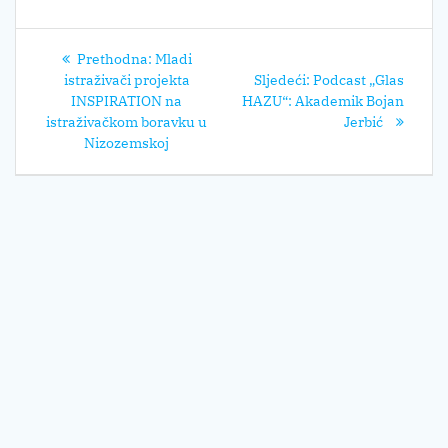
Navigacija
Prethodni
Prethodna:
Mladi
objava
post:
Sljedeći
istraživači projekta
Sljedeći:
Podcast „Glas
post:
INSPIRATION na
HAZU“: Akademik Bojan
istraživačkom boravku u
Jerbić
Nizozemskoj