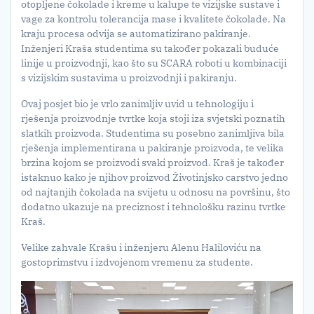
otopljene čokolade i kreme u kalupe te vizijske sustave i
vage za kontrolu tolerancija mase i kvalitete čokolade. Na
kraju procesa odvija se automatizirano pakiranje.
Inženjeri Kraša studentima su također pokazali buduće
linije u proizvodnji, kao što su SCARA roboti u kombinaciji
s vizijskim sustavima u proizvodnji i pakiranju.
Ovaj posjet bio je vrlo zanimljiv uvid u tehnologiju i
rješenja proizvodnje tvrtke koja stoji iza svjetski poznatih
slatkih proizvoda. Studentima su posebno zanimljiva bila
rješenja implementirana u pakiranje proizvoda, te velika
brzina kojom se proizvodi svaki proizvod. Kraš je također
istaknuo kako je njihov proizvod Životinjsko carstvo jedno
od najtanjih čokolada na svijetu u odnosu na površinu, što
dodatno ukazuje na preciznost i tehnološku razinu tvrtke
Kraš.
Velike zahvale Krašu i inženjeru Alenu Haliloviću na
gostoprimstvu i izdvojenom vremenu za studente.