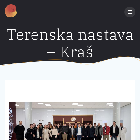
Preskoči
na
sadržaj
Terenska nastava
– Kraš