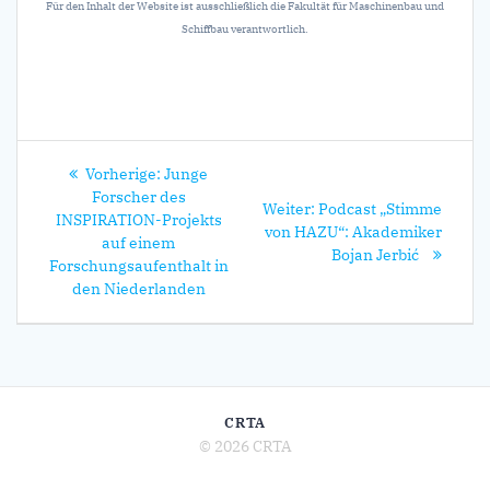
Für den Inhalt der Website ist ausschließlich die Fakultät für Maschinenbau und
Schiffbau verantwortlich.
Beitrags-
Vorheriger
Vorherige:
Junge
Navigation
Beitrag:
Forscher des
Nächster
Weiter:
Podcast „Stimme
INSPIRATION-Projekts
Beitrag:
von HAZU“: Akademiker
auf einem
Bojan Jerbić
Forschungsaufenthalt in
den Niederlanden
CRTA
© 2026 CRTA