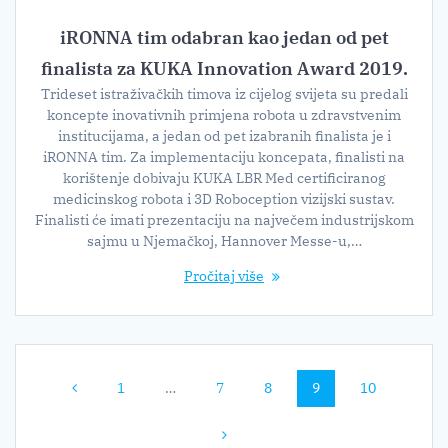
iRONNA tim odabran kao jedan od pet
finalista za KUKA Innovation Award 2019.
Trideset istraživačkih timova iz cijelog svijeta su predali
koncepte inovativnih primjena robota u zdravstvenim
institucijama, a jedan od pet izabranih finalista je i
iRONNA tim. Za implementaciju koncepata, finalisti na
korištenje dobivaju KUKA LBR Med certificiranog
medicinskog robota i 3D Roboception vizijski sustav.
Finalisti će imati prezentaciju na največem industrijskom
sajmu u Njemačkoj, Hannover Messe-u,…
Pročitaj više
Navigacija
Stranica
Stranica
Stranica
Stranica
Stranica
1
…
7
8
9
10
postova