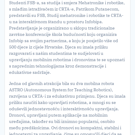
Studenti FSB-a, sa studija i smjera Mehatronike i robotike,
s mlađim istraživačem iz CRTA-e, Patrikom Putanecom,
predstavili su FSB, Studij mehatronike i robotike te CRTA-
u na interaktivnom štandu u prostoru Infobipa.
Predstavljanje je organizirano u sklopu tradicionalne
završne konferencije škola budućnosti koju organizira
Infobip sa svojim partnerima, a koju je posjetilo više od
500 djece iz cijele Hrvatske. Djeca su imala priliku
razgovarati s našim studentima te sudjelovati u
upravljanju mobilnim robotima i dronovima te se upoznati
s naprednim tehnologijama kroz demonstracije i
edukativne sadržaje.
Jedna od glavnih atrakcija bila su dva mobilna robota
ASTRO (Autonomous System for Teaching Robotics),
razvijena u CRTA-i za edukativnu primjenu. Djeca su imala
priliku naučiti kako upravljati robotima, a mnogi su se
oduševili jednostavnošću i interaktivnošću upravljanja.
Dronovi, upravljani putem aplikacije na mobilnim
uređajima, također su bili iznimno popularni, osobito
među predškolcima. Ovi dronovi su kompaktni, stabilni i
jednostavni za upravljanje, čime su omogućili djeci da se