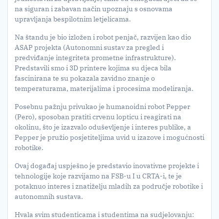
na siguran i zabavan način upoznaju s osnovama
upravljanja bespilotnim letjelicama.
Na štandu je bio izložen i robot penjač, razvijen kao dio
ASAP projekta (Autonomni sustav za pregled i
predviđanje integriteta prometne infrastrukture).
Predstavili smo i 3D printere kojima su djeca bila
fascinirana te su pokazala zavidno znanje o
temperaturama, materijalima i procesima modeliranja.
Posebnu pažnju privukao je humanoidni robot Pepper
(Pero), sposoban pratiti crvenu lopticu i reagirati na
okolinu, što je izazvalo oduševljenje i interes publike, a
Pepper je pružio posjetiteljima uvid u izazove i mogućnosti
robotike.
Ovaj događaj uspješno je predstavio inovativne projekte i
tehnologije koje razvijamo na FSB-u I u CRTA-i, te je
potaknuo interes i znatiželju mladih za područje robotike i
autonomnih sustava.
Hvala svim studenticama i studentima na sudjelovanju: