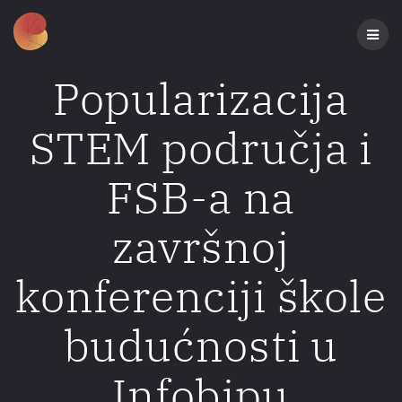
Preskoči
na
sadržaj
Popularizacija
STEM područja i
FSB-a na
završnoj
konferenciji škole
budućnosti u
Infobipu