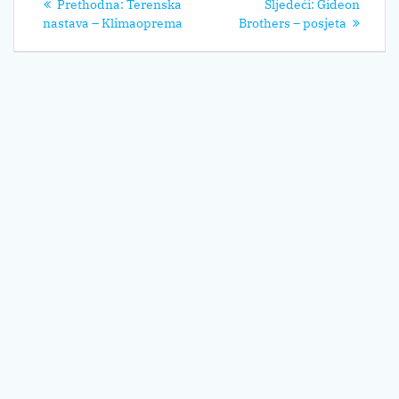
Prethodni
Sljedeći
Prethodna:
Terenska
Sljedeći:
Gideon
objava
post:
post:
nastava – Klimaoprema
Brothers – posjeta