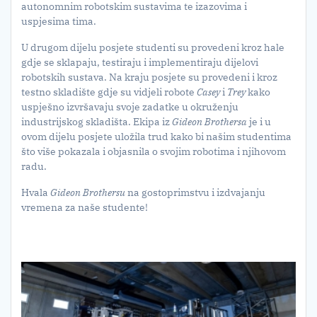
autonomnim robotskim sustavima te izazovima i
uspjesima tima.
U drugom dijelu posjete studenti su provedeni kroz hale
gdje se sklapaju, testiraju i implementiraju dijelovi
robotskih sustava. Na kraju posjete su provedeni i kroz
testno skladište gdje su vidjeli robote
Casey
i
Trey
kako
uspješno izvršavaju svoje zadatke u okruženju
industrijskog skladišta. Ekipa iz
Gideon Brothersa
je i u
ovom dijelu posjete uložila trud kako bi našim studentima
što više pokazala i objasnila o svojim robotima i njihovom
radu.
Hvala
Gideon Brothersu
na gostoprimstvu i izdvajanju
vremena za naše studente!