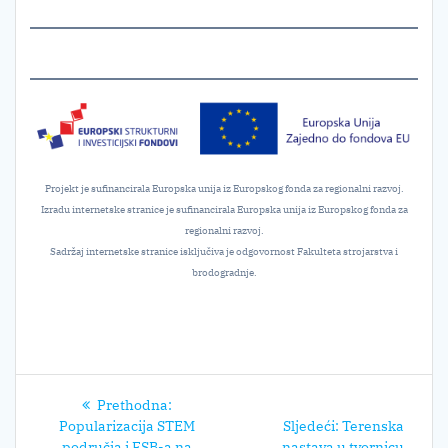
Projekt je sufinancirala Europska unija iz Europskog fonda za regionalni razvoj.
Izradu internetske stranice je sufinancirala Europska unija iz Europskog fonda za
regionalni razvoj.
Sadržaj internetske stranice isključiva je odgovornost Fakulteta strojarstva i
brodogradnje.
Navigacija
Prethodni
Prethodna:
objava
post:
Sljedeći
Popularizacija STEM
Sljedeći:
Terenska
post:
područja i FSB-a na
nastava u tvornicu