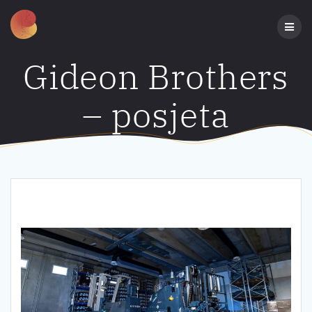
Preskoči
na
sadržaj
Gideon Brothers
– posjeta