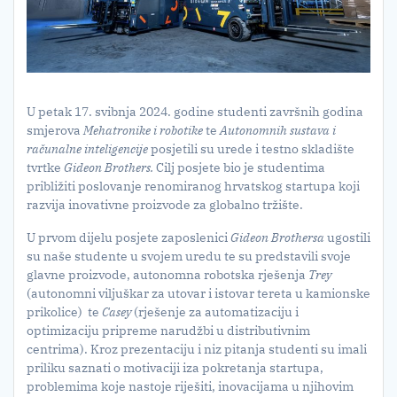
U petak 17. svibnja 2024. godine studenti završnih godina
smjerova
Mehatronike i robotike
te
Autonomnih sustava i
računalne inteligencije
posjetili su urede i testno skladište
tvrtke
Gideon Brothers.
Cilj posjete bio je studentima
približiti poslovanje renomiranog hrvatskog startupa koji
razvija inovativne proizvode za globalno tržište.
U prvom dijelu posjete zaposlenici
Gideon Brothersa
ugostili
su naše studente u svojem uredu te su predstavili svoje
glavne proizvode, autonomna robotska rješenja
Trey
(autonomni viljuškar za utovar i istovar tereta u kamionske
prikolice) te
Casey
(rješenje za automatizaciju i
optimizaciju pripreme narudžbi u distributivnim
centrima). Kroz prezentaciju i niz pitanja studenti su imali
priliku saznati o motivaciji iza pokretanja startupa,
problemima koje nastoje riješiti, inovacijama u njihovim