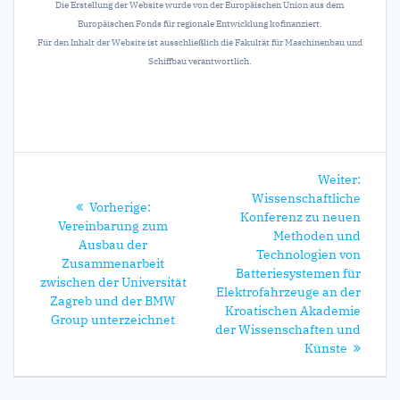
Die Erstellung der Website wurde von der Europäischen Union aus dem
Europäischen Fonds für regionale Entwicklung kofinanziert.
Für den Inhalt der Website ist ausschließlich die Fakultät für Maschinenbau und
Schiffbau verantwortlich.
Beitrags-
Nächs
Weiter:
Navigation
Beitra
Wissenschaftliche
Vorheriger
Vorherige:
Konferenz zu neuen
Beitrag:
Vereinbarung zum
Methoden und
Ausbau der
Technologien von
Zusammenarbeit
Batteriesystemen für
zwischen der Universität
Elektrofahrzeuge an der
Zagreb und der BMW
Kroatischen Akademie
Group unterzeichnet
der Wissenschaften und
Künste