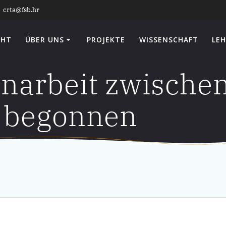
crta@fsb.hr
CHT
ÜBER UNS
PROJEKTE
WISSENSCHAFT
LEH
arbeit zwische
 begonnen