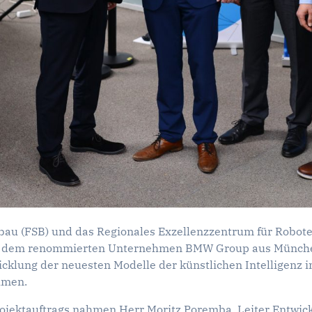
fbau (FSB) und das Regionales Exzellenzzentrum für Robot
 dem renommierten Unternehmen BMW Group aus München un
icklung der neuesten Modelle der künstlichen Intelligenz
hmen.
rojektauftrags nahmen Herr Moritz Poremba, Leiter Entwick