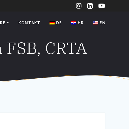
RE
KONTAKT
DE
HR
EN
n FSB, CRTA