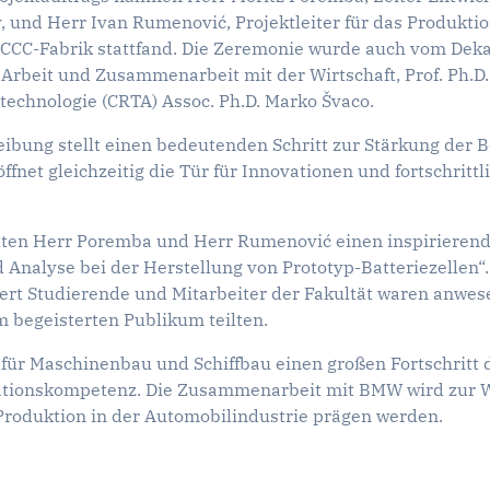
 und Herr Ivan Rumenović, Projektleiter für das Produkti
 BCCC-Fabrik stattfand. Die Zeremonie wurde auch vom Dekan
 Arbeit und Zusammenarbeit mit der Wirtschaft, Prof. Ph.D.
technologie (CRTA) Assoc. Ph.D. Marko Švaco.
ibung stellt einen bedeutenden Schritt zur Stärkung der
fnet gleichzeitig die Tür für Innovationen und fortschrittl
lten Herr Poremba und Herr Rumenović einen inspirieren
 Analyse bei der Herstellung von Prototyp-Batteriezellen“
ert Studierende und Mitarbeiter der Fakultät waren anwes
 begeisterten Publikum teilten.
ät für Maschinenbau und Schiffbau einen großen Fortschritt d
ationskompetenz. Die Zusammenarbeit mit BMW wird zur W
 Produktion in der Automobilindustrie prägen werden.