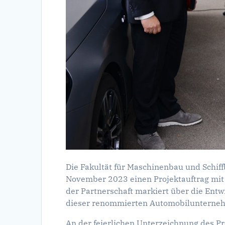
Die Fakultät für Maschinenbau und Schif
November 2023 einen Projektauftrag mit
der Partnerschaft markiert über die Entw
dieser renommierten Automobilunterne
An der feierlichen Unterzeichnung des P