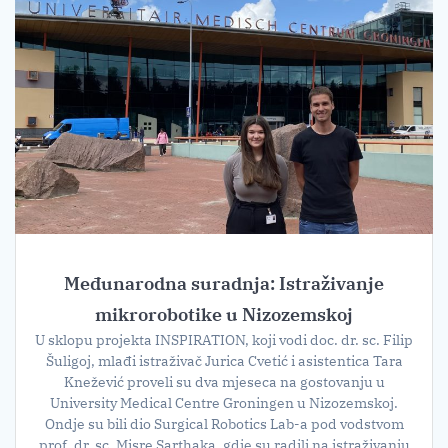
Međunarodna suradnja: Istraživanje
mikrorobotike u Nizozemskoj
U sklopu projekta INSPIRATION, koji vodi doc. dr. sc. Filip
Šuligoj, mlađi istraživač Jurica Cvetić i asistentica Tara
Knežević proveli su dva mjeseca na gostovanju u
University Medical Centre Groningen u Nizozemskoj.
Ondje su bili dio Surgical Robotics Lab-a pod vodstvom
prof. dr. sc. Misre Sarthaka, gdje su radili na istraživanju