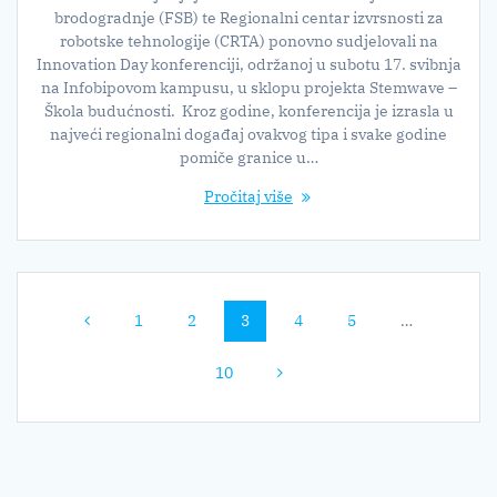
brodogradnje (FSB) te Regionalni centar izvrsnosti za
robotske tehnologije (CRTA) ponovno sudjelovali na
Innovation Day konferenciji, održanoj u subotu 17. svibnja
na Infobipovom kampusu, u sklopu projekta Stemwave –
Škola budućnosti. Kroz godine, konferencija je izrasla u
najveći regionalni događaj ovakvog tipa i svake godine
pomiče granice u…
Pročitaj više
Navigacija
Stranica
Stranica
Stranica
Stranica
Stranica
1
2
3
4
5
…
postova
Stranica
10