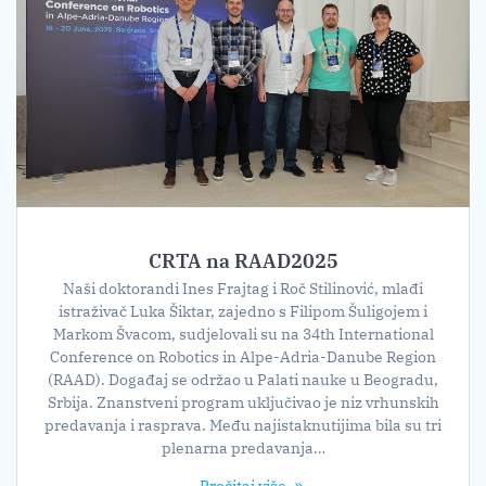
CRTA na RAAD2025
Naši doktorandi Ines Frajtag i Roč Stilinović, mlađi
istraživač Luka Šiktar, zajedno s Filipom Šuligojem i
Markom Švacom, sudjelovali su na 34th International
Conference on Robotics in Alpe-Adria-Danube Region
(RAAD). Događaj se održao u Palati nauke u Beogradu,
Srbija. Znanstveni program uključivao je niz vrhunskih
predavanja i rasprava. Među najistaknutijima bila su tri
plenarna predavanja…
Pročitaj više