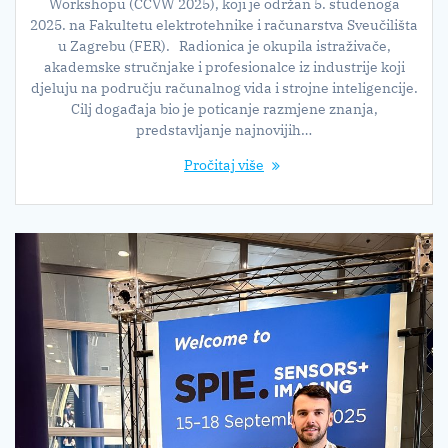
Workshopu (CCVW 2025), koji je održan 5. studenoga
2025. na Fakultetu elektrotehnike i računarstva Sveučilišta
u Zagrebu (FER). Radionica je okupila istraživače,
akademske stručnjake i profesionalce iz industrije koji
djeluju na području računalnog vida i strojne inteligencije.
Cilj događaja bio je poticanje razmjene znanja,
predstavljanje najnovijih…
Pročitaj više