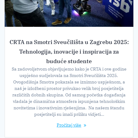
CRTA na Smotri Sveučilišta u Zagrebu 2025:
Tehnologija, inovacije i inspiracija za
buduće studente
Sa zadovoljstvom objavljujemo kako je CRTA i ove godine
uspješno sudjelovala na Smotri Sveučilišta 2025.
Ovogodišnja Smotra pokazala se iznimno uspješnom, a
naš je izložbeni prostor privukao velik broj posjetitelja
različitih dobnih skupina. Od samog početka događanja
vladala je dinamična atmosfera ispunjena tehnološkim
novitetima i inovativnim rješenjima. Na našem štandu
posjetitelji su imali priliku vidjeti…
Pročitaj više